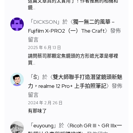
這篇文章真的太實用了！作者推薦的相機和
鏡…
「
DICKSON
」於〈
獨一無二的風華 –
Fujifilm X-PRO2（一）The Craft
〉發佈
留言
2025 年 6 月 13 日
請問蔡司那顆定焦鏡頭的方形遮光罩是哪裡
買…
「
S̆̈
」於〈
雙大師聯手打造潛望鏡頭新魅
力，realme 12 Pro+ 上手拍照筆記
〉發佈
留言
2024 年 2 月 26 日
有那味了
「
euyoung
」於〈
Ricoh GR III、GR IIIx一