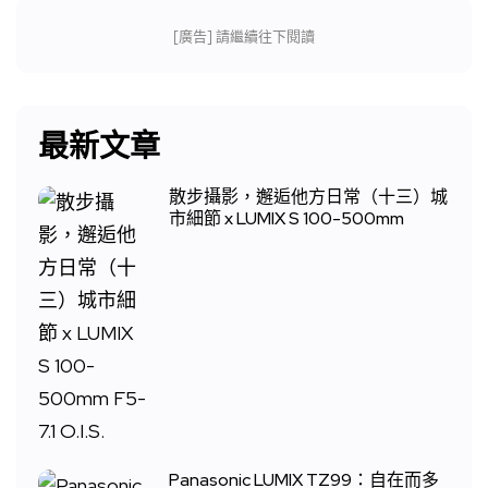
[廣告] 請繼續往下閱讀
最新文章
散步攝影，邂逅他方日常（十三）城
市細節 x LUMIX S 100-500mm
Panasonic LUMIX TZ99：自在而多