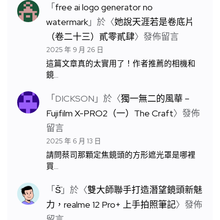
「
free ai logo generator no
watermark
」於〈
她說天涯若是卷底片
（卷二十三）貳零貳肆
〉發佈留言
2025 年 9 月 26 日
這篇文章真的太實用了！作者推薦的相機和
鏡…
「
DICKSON
」於〈
獨一無二的風華 –
Fujifilm X-PRO2（一）The Craft
〉發佈
留言
2025 年 6 月 13 日
請問蔡司那顆定焦鏡頭的方形遮光罩是哪裡
買…
「
S̆̈
」於〈
雙大師聯手打造潛望鏡頭新魅
力，realme 12 Pro+ 上手拍照筆記
〉發佈
留言