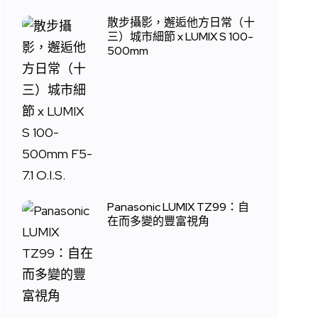
散步攝影，邂逅他方日常（十
三）城市細節 x LUMIX S 100-
500mm
Panasonic LUMIX TZ99：自
在而多變的豐富視角