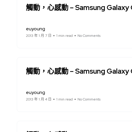
觸動，心感動 – Samsung Gal
euyoung
2013 年 1 月 7 日
1 min read
No Comments
觸動，心感動 – Samsung Gala
euyoung
2013 年 1 月 4 日
1 min read
No Comments