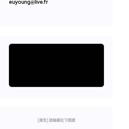
euyoung@live.fr
[廣告] 請繼續往下閱讀