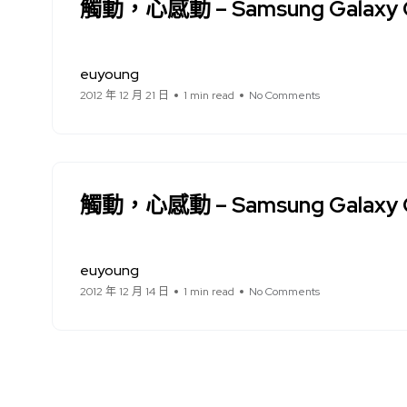
觸動，心感動 – Samsung Galaxy Ca
euyoung
2012 年 12 月 21 日
1 min read
No Comments
觸動，心感動 – Samsung Gala
euyoung
2012 年 12 月 14 日
1 min read
No Comments