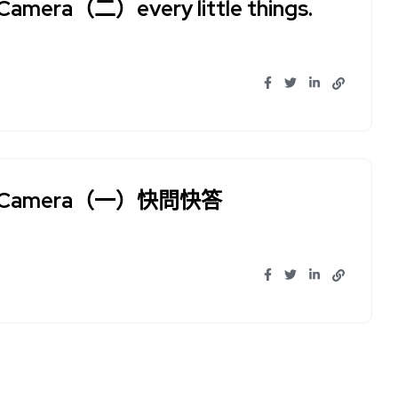
mera（二）every little things.
xy Camera（一）快問快答