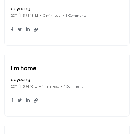
euyoung
2011 年 5 月 18 日
0 min read
3 Comments
I’m home
euyoung
2011 年 5 月 16 日
1 min read
1 Comment