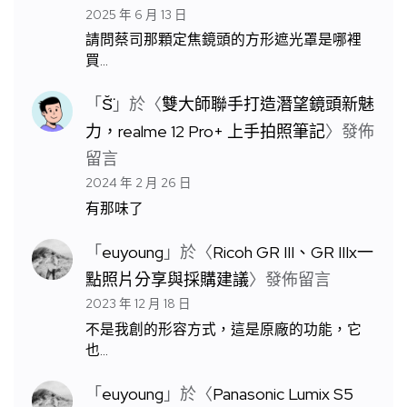
2025 年 6 月 13 日
請問蔡司那顆定焦鏡頭的方形遮光罩是哪裡
買…
「
S̆̈
」於〈
雙大師聯手打造潛望鏡頭新魅
力，realme 12 Pro+ 上手拍照筆記
〉發佈
留言
2024 年 2 月 26 日
有那味了
「
euyoung
」於〈
Ricoh GR III、GR IIIx一
點照片分享與採購建議
〉發佈留言
2023 年 12 月 18 日
不是我創的形容方式，這是原廠的功能，它
也…
「
euyoung
」於〈
Panasonic Lumix S5