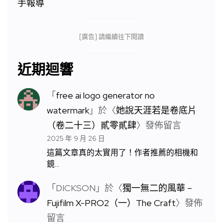
[廣告] 請繼續往下閱讀
近期迴響
「
free ai logo generator no
watermark
」於〈
她說天涯若是卷底片
（卷二十三）貳零貳肆
〉發佈留言
2025 年 9 月 26 日
這篇文章真的太實用了！作者推薦的相機和
鏡…
「
DICKSON
」於〈
獨一無二的風華 –
Fujifilm X-PRO2（一）The Craft
〉發佈
留言