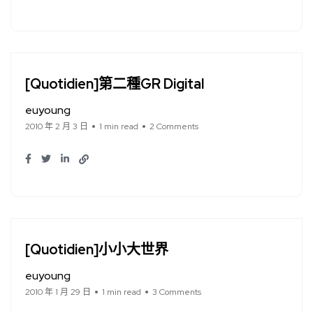
[Quotidien]第二種GR Digital
euyoung
2010 年 2 月 3 日
1 min read
2 Comments
[Quotidien]小小大世界
euyoung
2010 年 1 月 29 日
1 min read
3 Comments