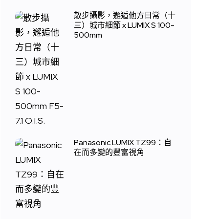
散步攝影，邂逅他方日常（十
三）城市細節 x LUMIX S 100-
500mm
Panasonic LUMIX TZ99：自
在而多變的豐富視角