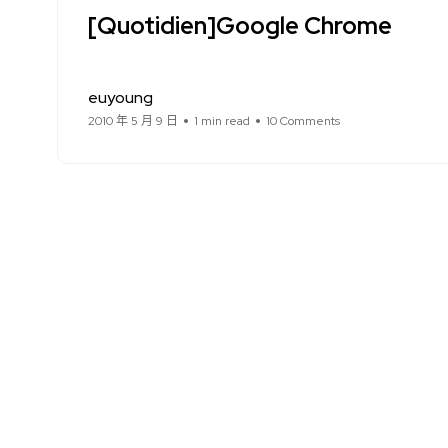
[Quotidien]Google Chrome
euyoung
2010 年 5 月 9 日
1 min read
10 Comments