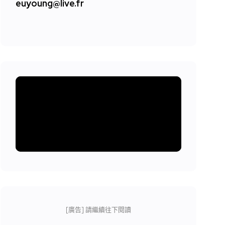
euyoung@live.fr
[廣告] 請繼續往下閱讀