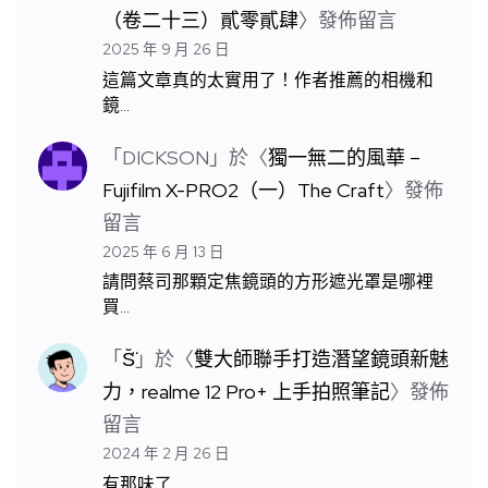
（卷二十三）貳零貳肆
〉發佈留言
2025 年 9 月 26 日
這篇文章真的太實用了！作者推薦的相機和
鏡…
「
DICKSON
」於〈
獨一無二的風華 –
Fujifilm X-PRO2（一）The Craft
〉發佈
留言
2025 年 6 月 13 日
請問蔡司那顆定焦鏡頭的方形遮光罩是哪裡
買…
「
S̆̈
」於〈
雙大師聯手打造潛望鏡頭新魅
力，realme 12 Pro+ 上手拍照筆記
〉發佈
留言
2024 年 2 月 26 日
有那味了