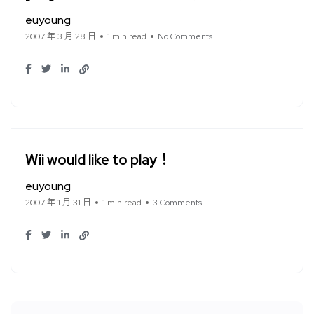
euyoung
2007 年 3 月 28 日
1 min read
No Comments
Wii would like to play！
euyoung
2007 年 1 月 31 日
1 min read
3 Comments