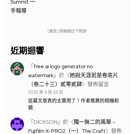
[廣告] 請繼續往下閱讀
近期迴響
「
free ai logo generator no
watermark
」於〈
她說天涯若是卷底片
（卷二十三）貳零貳肆
〉發佈留言
2025 年 9 月 26 日
這篇文章真的太實用了！作者推薦的相機和
鏡…
「
DICKSON
」於〈
獨一無二的風華 –
Fujifilm X-PRO2（一）The Craft
〉發佈