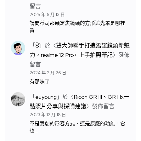
留言
2025 年 6 月 13 日
請問蔡司那顆定焦鏡頭的方形遮光罩是哪裡
買…
「
S̆̈
」於〈
雙大師聯手打造潛望鏡頭新魅
力，realme 12 Pro+ 上手拍照筆記
〉發佈
留言
2024 年 2 月 26 日
有那味了
「
euyoung
」於〈
Ricoh GR III、GR IIIx一
點照片分享與採購建議
〉發佈留言
2023 年 12 月 18 日
不是我創的形容方式，這是原廠的功能，它
也…