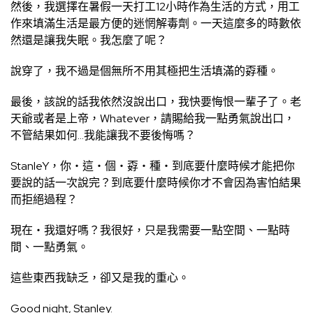
然後，我選擇在暑假一天打工12小時作為生活的方式，用工
作來填滿生活是最方便的迷惘解毒劑。一天這麼多的時數依
然還是讓我失眠。我怎麼了呢？
說穿了，我不過是個無所不用其極把生活填滿的孬種。
最後，該說的話我依然沒說出口，我快要悔恨一輩子了。老
天爺或者是上帝，Whatever，請賜給我一點勇氣說出口，
不管結果如何…我能讓我不要後悔嗎？
StanleY，你‧這‧個‧孬‧種‧到底要什麼時候才能把你
要說的話一次說完？到底要什麼時候你才不會因為害怕結果
而拒絕過程？
現在‧我還好嗎？我很好，只是我需要一點空間、一點時
間、一點勇氣。
這些東西我缺乏，卻又是我的重心。
Good night, Stanley.