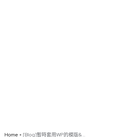
Home
[Blog]暫時套用WP的模版& ...