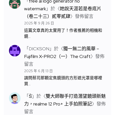
「
free ai logo generator no
watermark
」於〈
她說天涯若是卷底片
（卷二十三）貳零貳肆
〉發佈留言
2025 年 9 月 26 日
這篇文章真的太實用了！作者推薦的相機和
鏡…
「
DICKSON
」於〈
獨一無二的風華 –
Fujifilm X-PRO2（一）The Craft
〉發佈
留言
2025 年 6 月 13 日
請問蔡司那顆定焦鏡頭的方形遮光罩是哪裡
買…
「
S̆̈
」於〈
雙大師聯手打造潛望鏡頭新魅
力，realme 12 Pro+ 上手拍照筆記
〉發佈
留言