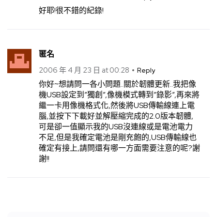
好耶!很不錯的紀錄!
匿名
2006 年 4 月 23 日 at 00:28
Reply
你好~想請問一各小問題..關於韌體更新..我把像
機USB設定到”獨創”,像機模式轉到”錄影”,再來將
繼一卡用像機格式化,然後將USB傳輸線連上電
腦,並按下下載好並解壓縮完成的2.0版本韌體,
可是卻一值顯示我的USB沒連線或是電池電力
不足,但是我確定電池是剛充飽的,USB傳輸線也
確定有接上,請問還有哪一方面需要注意的呢?謝
謝!!