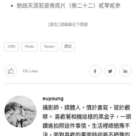
她說天涯若是卷底片（卷二十二）貳零貳參
[廣告] 請繼續往下閱讀
GRD
Photo
Taiwan
遊記
135
Likes
euyoung
攝影師、媒體人，慣於書寫、習於觀
察。 喜歡著相機這樣的黑盒子，一頭
鑽進拍照這件事情，生活裡總猶豫不
決，面對喜歡的畫面時卻毫不猶豫的