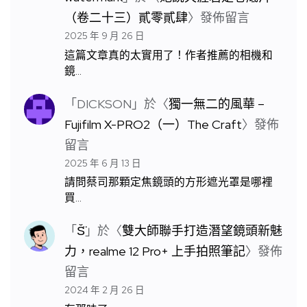
（卷二十三）貳零貳肆
〉發佈留言
2025 年 9 月 26 日
這篇文章真的太實用了！作者推薦的相機和
鏡…
「
DICKSON
」於〈
獨一無二的風華 –
Fujifilm X-PRO2（一）The Craft
〉發佈
留言
2025 年 6 月 13 日
請問蔡司那顆定焦鏡頭的方形遮光罩是哪裡
買…
「
S̆̈
」於〈
雙大師聯手打造潛望鏡頭新魅
力，realme 12 Pro+ 上手拍照筆記
〉發佈
留言
2024 年 2 月 26 日