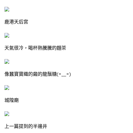
鹿港天后宮
天氣很冷，喝杯熱騰騰的麵茶
像蠶寶寶織的繭的龍鬚糖(=__=)
城隍廟
上一篇提到的半邊井