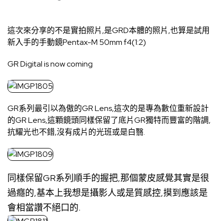
這次來分享的不是實拍照片,是GRD本體的照片,也算是試用
新入手的手動鏡Pentax-M 50mm f4(1:2)
GR Digital is now coming
GR系列最引以為傲的GR Lens,這次的是專為數位重新設計
的GR Lens,這顆鏡頭同樣保留了底片GR獨特而豐富的階調,
抗耀光也不錯,沒有成片的光班或是白翳.
同樣保留GR系列順手的握把,那個蒙皮感覺其實是很
過癮的,基本上我想是攝影人或是質感控,摸到應該是
會相當讚不絕口的.