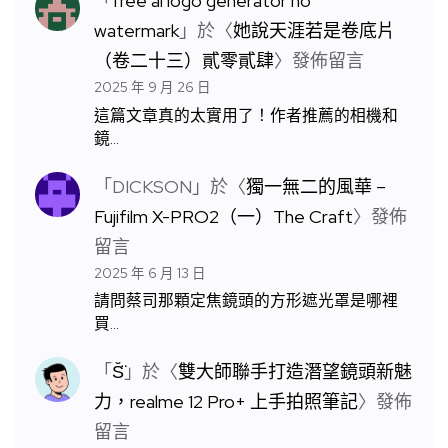
「
free ai logo generator no
watermark
」於〈
她說天涯若是卷底片
（卷二十三）貳零貳肆
〉發佈留言
2025 年 9 月 26 日
這篇文章真的太實用了！作者推薦的相機和
鏡…
「
DICKSON
」於〈
獨一無二的風華 –
Fujifilm X-PRO2（一）The Craft
〉發佈
留言
2025 年 6 月 13 日
請問蔡司那顆定焦鏡頭的方形遮光罩是哪裡
買…
「
S̆̈
」於〈
雙大師聯手打造潛望鏡頭新魅
力，realme 12 Pro+ 上手拍照筆記
〉發佈
留言