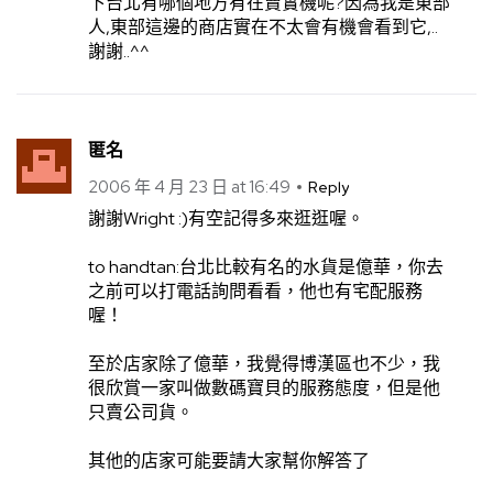
下台北有哪個地方有在賣實機呢?因為我是東部
人,東部這邊的商店實在不太會有機會看到它,..
謝謝..^^
匿名
2006 年 4 月 23 日 at 16:49
Reply
謝謝Wright :)有空記得多來逛逛喔。
to handtan:台北比較有名的水貨是億華，你去
之前可以打電話詢問看看，他也有宅配服務
喔！
至於店家除了億華，我覺得博漢區也不少，我
很欣賞一家叫做數碼寶貝的服務態度，但是他
只賣公司貨。
其他的店家可能要請大家幫你解答了