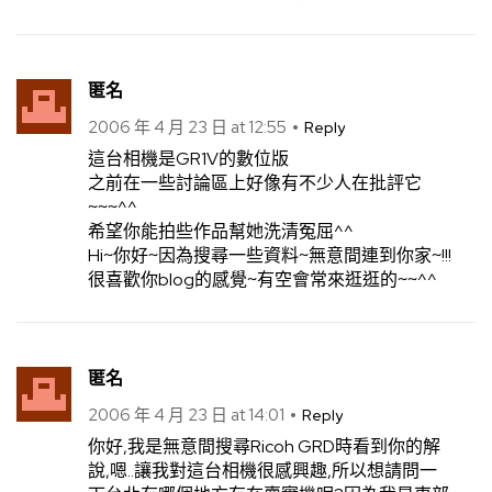
匿名
2006 年 4 月 23 日 at 12:55
Reply
這台相機是GR1V的數位版
之前在一些討論區上好像有不少人在批評它
~~~^^
希望你能拍些作品幫她洗清冤屈^^
Hi~你好~因為搜尋一些資料~無意間連到你家~!!!
很喜歡你blog的感覺~有空會常來逛逛的~~^^
匿名
2006 年 4 月 23 日 at 14:01
Reply
你好,我是無意間搜尋Ricoh GRD時看到你的解
說,嗯..讓我對這台相機很感興趣,所以想請問一