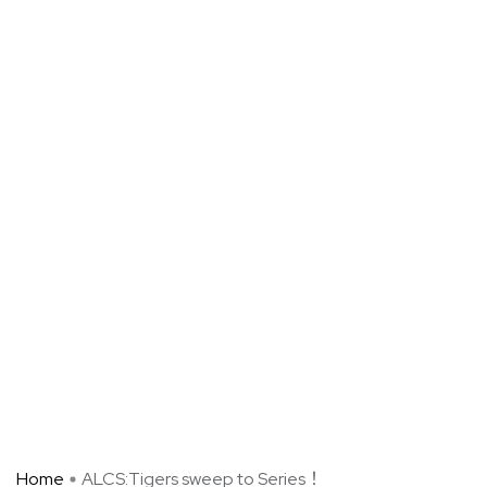
Home
ALCS:Tigers sweep to Series！