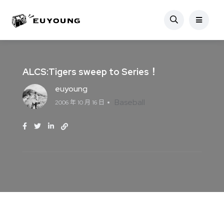
ALCS:Tigers sweep to Series！
euyoung
Baseball
2006 年 10 月 16 日