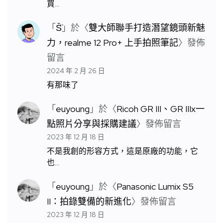
買…
「
S̆̈
」於〈
雙大師聯手打造潛望鏡頭新魅
力，realme 12 Pro+ 上手拍照筆記
〉發佈
留言
2024 年 2 月 26 日
有那味了
「
euyoung
」於〈
Ricoh GR III、GR IIIx一
點照片分享與採購建議
〉發佈留言
2023 年 12 月 18 日
不是我創的形容方式，這是原廠的功能，它
也…
「
euyoung
」於〈
Panasonic Lumix S5
II：拍錄雙備的新進化
〉發佈留言
2023 年 12 月 18 日