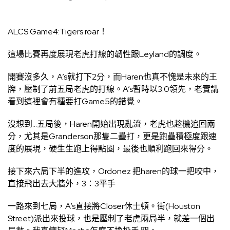
ALCS Game4:Tigers roar！
這場比賽再度展現老虎打線的韌性跟Leyland的調度。
開賽沒多久，A’s就打下2分，而Haren也真不愧是未來的王
牌，壓制了前五局老虎的打線。A’s暫時以3:0領先，老實講
看到這裡會有種要打Game5的錯覺。
沒想到…五局後，Haren開始出現亂流，老虎也趁機追回兩
分，尤其是Granderson那隻二壘打，更是跑壘積極度跟速
度的展現，硬生生跑上得點圈，最後也順利跑回來得分。
接下來六局下半的進攻，Ordonez 把haren的球一把咬中，
直接飛出去大牆外，3：3平手
一路來到七局，A’s直接將Closer休士頓。街(Houston
Street)派出來投球，也是壓制了老虎兩局半，就差一個出