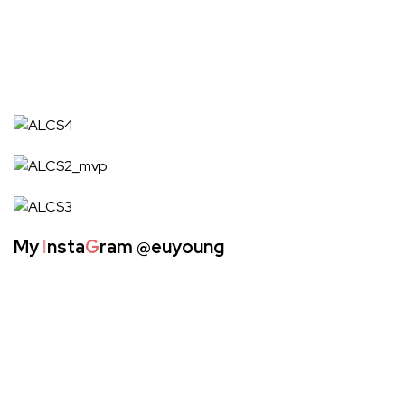
My
I
nsta
G
ram
@euyoung