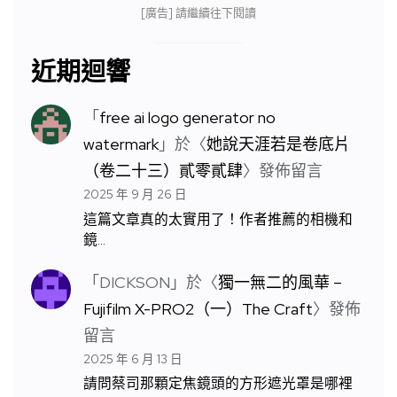
[廣告] 請繼續往下閱讀
近期迴響
「
free ai logo generator no
watermark
」於〈
她說天涯若是卷底片
（卷二十三）貳零貳肆
〉發佈留言
2025 年 9 月 26 日
這篇文章真的太實用了！作者推薦的相機和
鏡…
「
DICKSON
」於〈
獨一無二的風華 –
Fujifilm X-PRO2（一）The Craft
〉發佈
留言
2025 年 6 月 13 日
請問蔡司那顆定焦鏡頭的方形遮光罩是哪裡