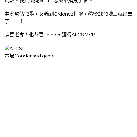
局數。我真懷疑Macha怎麼不換投手 囧。
老虎攻佔1.2壘，又輪到Ordonez打擊，然後2好3壞…..就出去
了！！！
恭喜老虎！也恭喜Polenco獲得ALCS MVP。
本場Condensed game