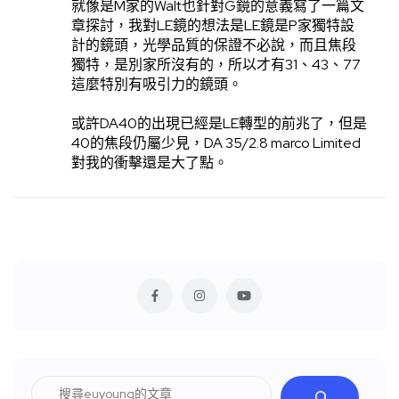
就像是M家的Walt也針對G鏡的意義寫了一篇文
章探討，我對LE鏡的想法是LE鏡是P家獨特設
計的鏡頭，光學品質的保證不必說，而且焦段
獨特，是別家所沒有的，所以才有31、43、77
這麼特別有吸引力的鏡頭。
或許DA40的出現已經是LE轉型的前兆了，但是
40的焦段仍屬少見，DA 35/2.8 marco Limited
對我的衝擊還是大了點。
搜