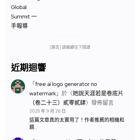
[廣告] 請繼續往下閱讀
近期迴響
「
free ai logo generator no
watermark
」於〈
她說天涯若是卷底片
（卷二十三）貳零貳肆
〉發佈留言
2025 年 9 月 26 日
這篇文章真的太實用了！作者推薦的相機和
鏡…