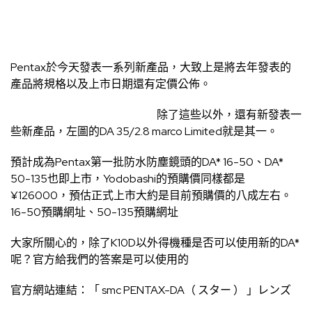
Pentax於今天發表一系列新產品，大致上是將去年發表的
產品將規格以及上市日期還有定價公佈。
除了這些以外，還有新發表一
些新產品，左圖的DA 35/2.8 marco Limited就是其一。
預計成為Pentax第一批防水防塵鏡頭的DA* 16-50、DA*
50-135也即上市，Yodobashi的預購價同樣都是
¥126000，預估正式上市大約是目前預購價的八成左右。
16-50預購網址
、
50-135預購網址
大家所關心的，除了K10D以外得機種是否可以使用新的DA*
呢？官方給我們的答案是可以使用的
官方網站連結：
「 smc PENTAX-DA（ スター ） 」レンズ