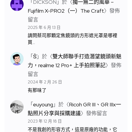
「
DICKSON
」於〈
獨一無二的風華 –
Fujifilm X-PRO2（一）The Craft
〉發佈
留言
2025 年 6 月 13 日
請問蔡司那顆定焦鏡頭的方形遮光罩是哪裡
買…
「
S̆̈
」於〈
雙大師聯手打造潛望鏡頭新魅
力，realme 12 Pro+ 上手拍照筆記
〉發佈
留言
2024 年 2 月 26 日
有那味了
「
euyoung
」於〈
Ricoh GR III、GR IIIx一
點照片分享與採購建議
〉發佈留言
2023 年 12 月 18 日
不是我創的形容方式，這是原廠的功能，它