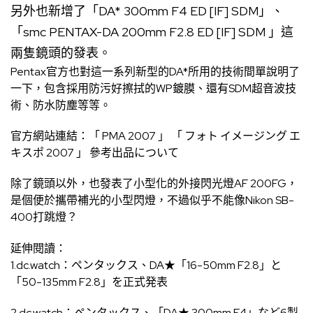
另外也新增了「DA* 300mm F4 ED [IF] SDM」、
「smc PENTAX-DA 200mm F2.8 ED [IF] SDM 」這
兩隻鏡頭的發表。
Pentax官方也對這一系列新型的DA*所用的技術間單說明了
一下，包含採用防污好擦拭的WP鍍膜、還有SDM超音波技
術、防水防塵等等。
官方網站連結：
「 PMA 2007 」 「 フォト イメージング エ
キスポ 2007 」 參考出品について
除了鏡頭以外，也發表了小型化的外接閃光燈AF 200FG，
是個便於攜帶補光的小型閃燈，不過似乎不能像Nikon SB-
400打跳燈？
延伸閱讀：
1.dc.watch：
ペンタックス、DA★「16-50mm F2.8」と
「50-135mm F2.8」を正式発表
2.dc.watch：
ペンタックス、「DA★ 300mm F4」など6製