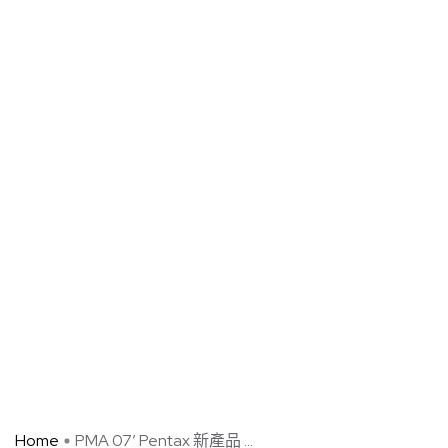
Home
PMA 07′ Pentax 新產品 ...