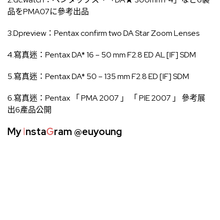
品をPMA07に參考出品
3.Dpreview：
Pentax confirm two DA Star Zoom Lenses
4.寫真迷：
Pentax DA* 16 – 50 mm F2.8 ED AL [IF] SDM
5.寫真迷：
Pentax DA* 50 – 135 mm F2.8 ED [IF] SDM
6.寫真迷：
Pentax 「 PMA 2007 」 「 PIE 2007 」 參考展
出6產品公開
My
I
nsta
G
ram
@euyoung