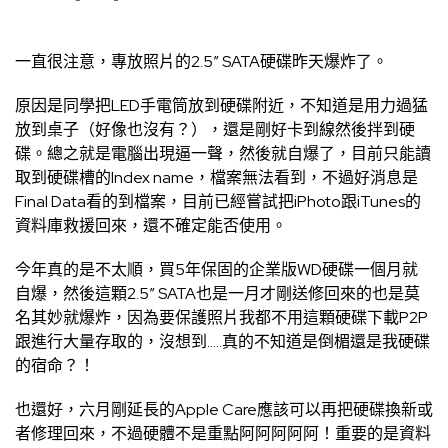
一直很注意，專放照片的2.5″ SATA硬碟昨天爆炸了。
原因是同學把LED手電筒放到硬碟附近，不知道是用力過猛
放到桌子（好像也沒有？），還是剛好卡到線然後拌到硬
碟。總之就是電腦出現逼一聲，然後就自爆了，目前只能讀
取到硬碟槽的Index name，檔案無法看到，不過好消息是
Final Data看的到檔案，目前已經嘗試把iPhoto跟iTunes的
資料庫救援回來，還不確定能否使用。
今年真的是不太順，買5年保固的企業版WD硬碟一個月就
自爆，然後這顆2.5″ SATA也是一月才剛送修回來的也是莫
名其妙就爆炸，因為要保護照片我都不用這顆硬碟下載P2P
跟進行大量存取的，沒想到…..真的不知道是倒楣還是我硬碟
的宿命？！
也還好，六月剛延長的Apple Care應該可以再把硬碟換新或
者修理回來，不過硬體不是重點阿阿阿阿阿！重要的是資料