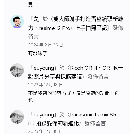
買…
「
S̆̈
」於〈
雙大師聯手打造潛望鏡頭新魅
力，realme 12 Pro+ 上手拍照筆記
〉發佈
留言
2024 年 2 月 26 日
有那味了
「
euyoung
」於〈
Ricoh GR III、GR IIIx一
點照片分享與採購建議
〉發佈留言
2023 年 12 月 18 日
不是我創的形容方式，這是原廠的功能，它
也…
「
euyoung
」於〈
Panasonic Lumix S5
II：拍錄雙備的新進化
〉發佈留言
2023 年 12 月 18 日