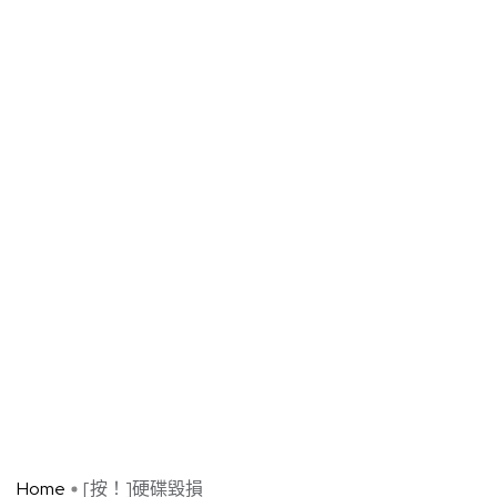
Home
[按！]硬碟毀損