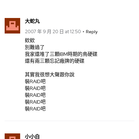
大蛇丸
2007 年 9 月 20 日 at 12:50
Reply
欸欸
別難過了
我家還堆了三顆IBM時期的鳥硬碟
還有兩三顆忘記廠牌的硬碟
其實我很想大聲跟你說
裝RAID吧
裝RAID吧
裝RAID吧
裝RAID吧
裝RAID吧
小小白