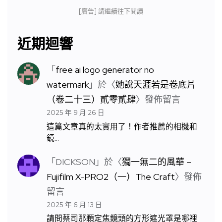
[廣告] 請繼續往下閱讀
近期迴響
「
free ai logo generator no
watermark
」於〈
她說天涯若是卷底片
（卷二十三）貳零貳肆
〉發佈留言
2025 年 9 月 26 日
這篇文章真的太實用了！作者推薦的相機和
鏡…
「
DICKSON
」於〈
獨一無二的風華 –
Fujifilm X-PRO2（一）The Craft
〉發佈
留言
2025 年 6 月 13 日
請問蔡司那顆定焦鏡頭的方形遮光罩是哪裡