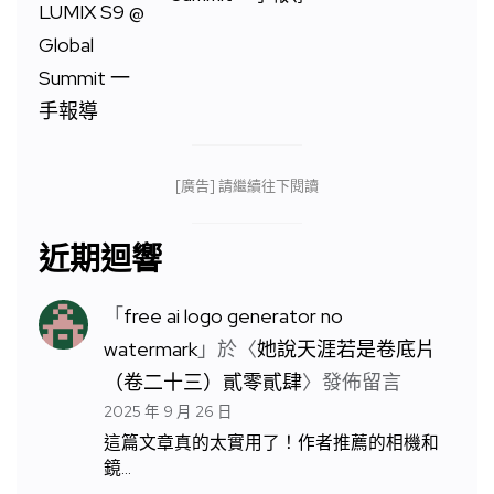
[廣告] 請繼續往下閱讀
近期迴響
「
free ai logo generator no
watermark
」於〈
她說天涯若是卷底片
（卷二十三）貳零貳肆
〉發佈留言
2025 年 9 月 26 日
這篇文章真的太實用了！作者推薦的相機和
鏡…