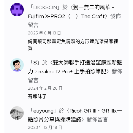
「
DICKSON
」於〈
獨一無二的風華 –
Fujifilm X-PRO2（一）The Craft
〉發佈
留言
2025 年 6 月 13 日
請問蔡司那顆定焦鏡頭的方形遮光罩是哪裡
買…
「
S̆̈
」於〈
雙大師聯手打造潛望鏡頭新魅
力，realme 12 Pro+ 上手拍照筆記
〉發佈
留言
2024 年 2 月 26 日
有那味了
「
euyoung
」於〈
Ricoh GR III、GR IIIx一
點照片分享與採購建議
〉發佈留言
2023 年 12 月 18 日