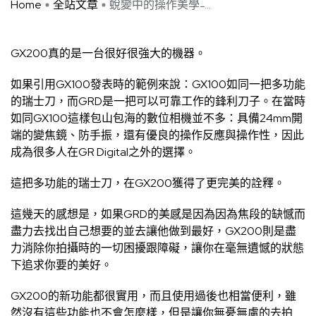
Home
全站文章
蛻變中的操作美學 ̵ ...
GX200真的是一台很好很強大的機器。
如果引用GX100發表時的範例來說：GX100如同一把多功能
的瑞士刀，而GRD是一把可以可靠工作的鋒利刀子。在當時
如同GX100這樣包山包海的數位相機並不多：具備24mm開
端的變焦鏡、防手振，還有優良的操作反應與操作性，因此
成為很多人在GR Digital之外的選擇。
這把多功能的瑞士刀，在GX200獲得了更完美的詮釋。
這幾天的感想是，如果GRD的美感是因為因為焦段的缺憾而
盡力去找出自己想要的並去讓他做到最好，GX200則是盡
力消除你拍攝時的一切困擾跟障礙，讓你在毫無遺憾的狀態
下追求你要的美好。
GX200的新功能都很實用，而且使用過後也相當便利，雖
然沒有這些功能也不會怎麼樣，但是讓你無憂無慮的去拍