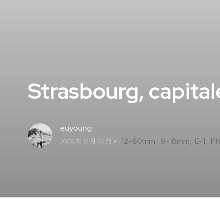
Strasbourg, capital
euyoung
12-60mm
9-18mm
E-1
Ph
2008 年 12 月 30 日