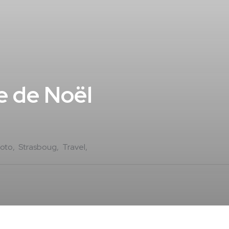
e de Noël
oto
Strasboug
Travel