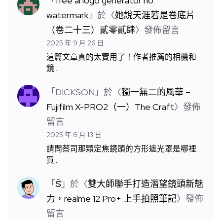
「
free ai logo generator no
watermark
」於〈
她說天涯若是卷底片
（卷二十三）貳零貳肆
〉發佈留言
2025 年 9 月 26 日
這篇文章真的太實用了！作者推薦的相機和
鏡…
「
DICKSON
」於〈
獨一無二的風華 –
Fujifilm X-PRO2（一）The Craft
〉發佈
留言
2025 年 6 月 13 日
請問蔡司那顆定焦鏡頭的方形遮光罩是哪裡
買…
「
S̆̈
」於〈
雙大師聯手打造潛望鏡頭新魅
力，realme 12 Pro+ 上手拍照筆記
〉發佈
留言