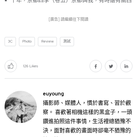
十年，京都四季（卷五）京都與我，有時還有關西
[廣告] 請繼續往下閱讀
3C
Photo
Review
測試
126
Likes
euyoung
攝影師、媒體人，慣於書寫、習於觀
察。 喜歡著相機這樣的黑盒子，一頭
鑽進拍照這件事情，生活裡總猶豫不
決，面對喜歡的畫面時卻毫不猶豫的