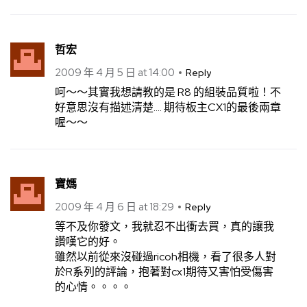
哲宏
2009 年 4 月 5 日 at 14:00
Reply
呵～～其實我想請教的是 R8 的組裝品質啦！不
好意思沒有描述清楚…. 期待板主CX1的最後兩章
喔～～
寶媽
2009 年 4 月 6 日 at 18:29
Reply
等不及你發文，我就忍不出衝去買，真的讓我
讚嘆它的好。
雖然以前從來沒碰過ricoh相機，看了很多人對
於R系列的評論，抱著對cx1期待又害怕受傷害
的心情。。。。