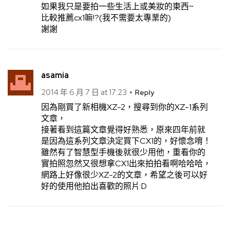
如果我只是要拍一些生活上或美妝的東西~
比較推薦cx1嘛!?(我不需要太專業的)
謝謝
asamia
2014 年 6 月 7 日 at 17:23
Reply
因為剛買了新相機XZ-2，搜尋到你的XZ-1系列
文章，
接著看到這篇文章覺得好熟悉，原來四年前就
是因為這系列文章決定買下CX1的，好懷念唷！
雖然有了智慧型手機後就很少用他，重看你的
實拍照忽然又很想拿CX1出來拍拍看啊哈哈哈，
網路上好像很少XZ-2的文章，希望之後可以好
好的使用他拍出喜歡的照片:D