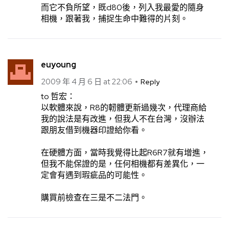
而它不負所望，既d80後，列入我最愛的隨身
相機，跟著我，捕捉生命中難得的片刻。
euyoung
2009 年 4 月 6 日 at 22:06
Reply
to 哲宏：
以軟體來說，R8的軔體更新過幾次，代理商給
我的說法是有改進，但我人不在台灣，沒辦法
跟朋友借到機器印證給你看。
在硬體方面，當時我覺得比起R6R7就有增進，
但我不能保證的是，任何相機都有差異化，一
定會有遇到瑕疵品的可能性。
購買前檢查在三是不二法門。