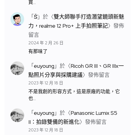
買…
「
S̆̈
」於〈
雙大師聯手打造潛望鏡頭新魅
力，realme 12 Pro+ 上手拍照筆記
〉發佈
留言
2024 年 2 月 26 日
有那味了
「
euyoung
」於〈
Ricoh GR III、GR IIIx一
點照片分享與採購建議
〉發佈留言
2023 年 12 月 18 日
不是我創的形容方式，這是原廠的功能，它
也…
「
euyoung
」於〈
Panasonic Lumix S5
II：拍錄雙備的新進化
〉發佈留言
2023 年 12 月 18 日