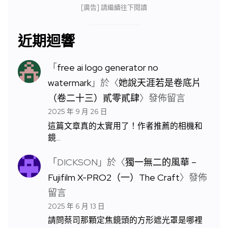
[廣告] 請繼續往下閱讀
近期迴響
「
free ai logo generator no
watermark
」於〈
她說天涯若是卷底片
（卷二十三）貳零貳肆
〉發佈留言
2025 年 9 月 26 日
這篇文章真的太實用了！作者推薦的相機和
鏡…
「
DICKSON
」於〈
獨一無二的風華 –
Fujifilm X-PRO2（一）The Craft
〉發佈
留言
2025 年 6 月 13 日
請問蔡司那顆定焦鏡頭的方形遮光罩是哪裡