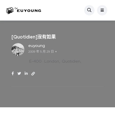
[Quotidien]沒有如果
euyoung
2009 年 5 月 29 日
E-400
London
Quotidien