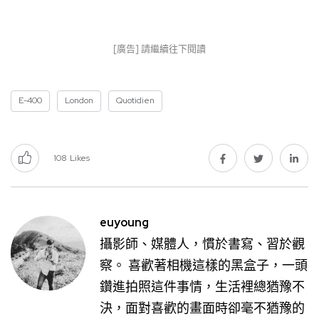
[廣告] 請繼續往下閱讀
E-400
London
Quotidien
108
Likes
euyoung
攝影師、媒體人，慣於書寫、習於觀
察。 喜歡著相機這樣的黑盒子，一頭
鑽進拍照這件事情，生活裡總猶豫不
決，面對喜歡的畫面時卻毫不猶豫的