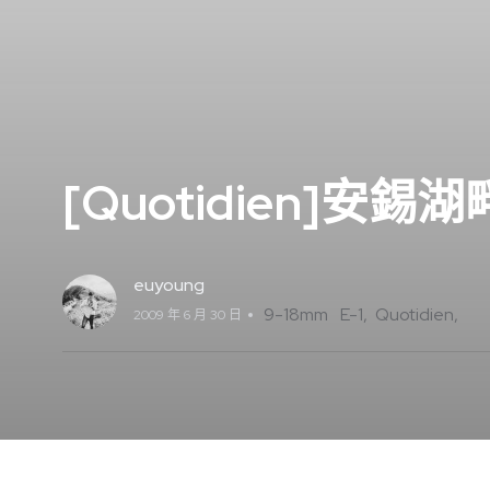
[Quotidien]安錫湖
euyoung
9-18mm
E-1
Quotidien
2009 年 6 月 30 日