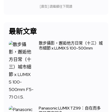
[廣告] 請繼續往下閱讀
最新文章
散步攝影，邂逅他方日常（十三）城
市細節 x LUMIX S 100-500mm
Panasonic LUMIX TZ99：自在而多