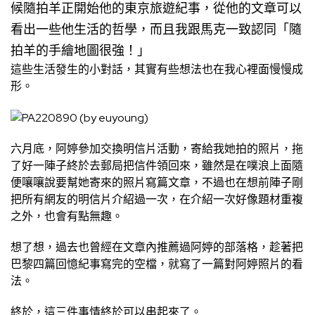
候隨拍羊正開始他的東京旅遊紀事，從他的文章可以
看出一些他生活的哲學，而且我跟馬克一致認同「隨
拍羊的手繪地圖很強！」
這些生活發生的小對話，其實有些想法也在我心裡面慢慢成
形。
六月底，阿婷參加交換明信片活動，寄給我她拍的照片，拖
了好一陣子終於去郵局把信件領回來，雖然是在噗浪上面隨
便嚷嚷說要幫她寄來的照片寫篇文章，不過也在想前陣子剛
把所有網友的明信片介紹過一次，在介紹一次好像題材重複
之外，也會有點無趣。
想了想，過去也曾經在文章內推薦過阿婷的部落格，趁著把
巴黎四篇回憶紀事寫完的空檔，就寫了一篇對阿婷照片的看
法。
終於，這三件事情終於可以串起來了。