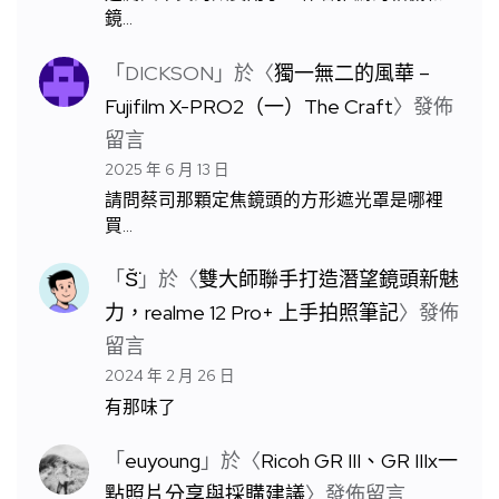
鏡…
「
DICKSON
」於〈
獨一無二的風華 –
Fujifilm X-PRO2（一）The Craft
〉發佈
留言
2025 年 6 月 13 日
請問蔡司那顆定焦鏡頭的方形遮光罩是哪裡
買…
「
S̆̈
」於〈
雙大師聯手打造潛望鏡頭新魅
力，realme 12 Pro+ 上手拍照筆記
〉發佈
留言
2024 年 2 月 26 日
有那味了
「
euyoung
」於〈
Ricoh GR III、GR IIIx一
點照片分享與採購建議
〉發佈留言