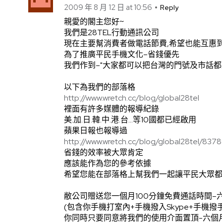
2009 年 8 月 12 日 at 10:56
Reply
親愛的閣主您好~
我們是28TEL行動通訊公司
現在主要幫消費者做電話節費,希望也能互惠
為了推廣平民手機文化–省錢優先
我們作到–"大家都可以把台灣的門號及市話都
以下為我們的部落格
http://www.wretch.cc/blog/global28tel
裡面有許多媒體的報導紀錄
美.加.日.韓.中.港.台…等10國都已經啟用
蘋果日報也報導過
http://www.wretch.cc/blog/global28tel/837
省錢的效率被大眾肯定
應該能作為您的參考依據
希望您能在部落格上幫我們一起讓平民大眾
敝公司贈送您一個月100分鐘免費通話時間–
(包含你手機打室內+手機撥入Skype+手機撥
你同時只要同意將我們的使用介面置頂-六個