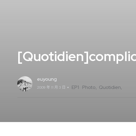
[Quotidien]compli
euyoung
EP1
Photo
Quotidien
2009 年 11 月 3 日