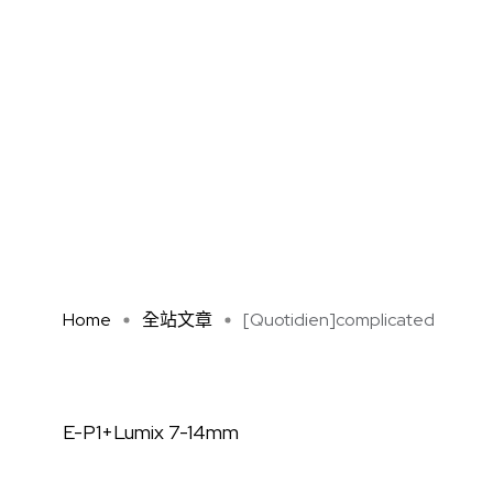
Home
全站文章
[Quotidien]complicated
E-P1+Lumix 7-14mm