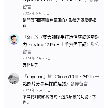
留言
2025 年 6 月 13 日
請問蔡司那顆定焦鏡頭的方形遮光罩是哪裡
買…
「
S̆̈
」於〈
雙大師聯手打造潛望鏡頭新魅
力，realme 12 Pro+ 上手拍照筆記
〉發佈
留言
2024 年 2 月 26 日
有那味了
「
euyoung
」於〈
Ricoh GR III、GR IIIx一
點照片分享與採購建議
〉發佈留言
2023 年 12 月 18 日
不是我創的形容方式，這是原廠的功能，它
也…