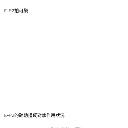
E-P2拍可樂
E-P2的輔助追蹤對焦作用狀況