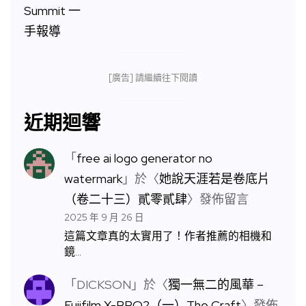
[廣告] 請繼續往下閱讀
近期迴響
「
free ai logo generator no
watermark
」於〈
她說天涯若是卷底片
（卷二十三）貳零貳肆
〉發佈留言
2025 年 9 月 26 日
這篇文章真的太實用了！作者推薦的相機和
鏡…
「
DICKSON
」於〈
獨一無二的風華 –
Fujifilm X-PRO2（一）The Craft
〉發佈