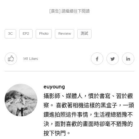
[廣告] 請繼續往下閱讀
3C
EP2
Photo
Review
測試
141
Likes
euyoung
攝影師、媒體人，慣於書寫、習於觀
察。 喜歡著相機這樣的黑盒子，一頭
鑽進拍照這件事情，生活裡總猶豫不
決，面對喜歡的畫面時卻毫不猶豫的
按下快門。