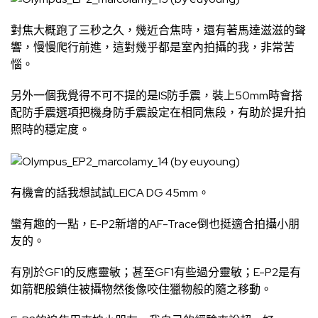
對焦大概跑了三秒之久，幾近合焦時，還有著馬達滋滋的聲
響，慢慢爬行前進，這對幾乎都是室內拍攝的我，非常苦
惱。
另外一個我覺得不可不提的是IS防手震，裝上50mm時會搭
配防手震選項把機身防手震設定在相同焦段，有助於提升拍
照時的穩定度。
有機會的話我想試試LEICA DG 45mm。
蠻有趣的一點，E-P2新增的AF-Trace倒也挺適合拍攝小朋
友的。
有別於GF1的反應靈敏；甚至GF1有些過分靈敏；E-P2是有
如箭靶般鎖住被攝物然後像咬住獵物般的隨之移動。