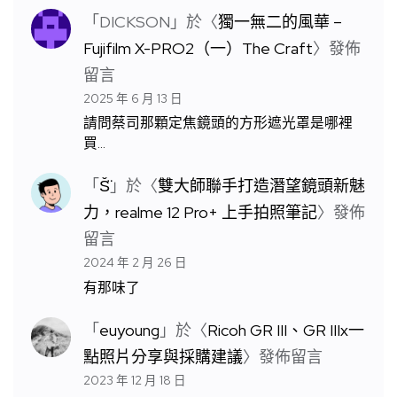
「
DICKSON
」於〈
獨一無二的風華 –
Fujifilm X-PRO2（一）The Craft
〉發佈
留言
2025 年 6 月 13 日
請問蔡司那顆定焦鏡頭的方形遮光罩是哪裡
買…
「
S̆̈
」於〈
雙大師聯手打造潛望鏡頭新魅
力，realme 12 Pro+ 上手拍照筆記
〉發佈
留言
2024 年 2 月 26 日
有那味了
「
euyoung
」於〈
Ricoh GR III、GR IIIx一
點照片分享與採購建議
〉發佈留言
2023 年 12 月 18 日