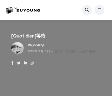
[Quotidien]等待
euyoung
EP2
Photo
Quotidien
2010 年 3 月 3 日