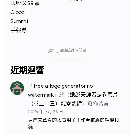
[廣告] 請繼續往下閱讀
近期迴響
「
free ai logo generator no
watermark
」於〈
她說天涯若是卷底片
（卷二十三）貳零貳肆
〉發佈留言
2025 年 9 月 26 日
這篇文章真的太實用了！作者推薦的相機和
鏡…