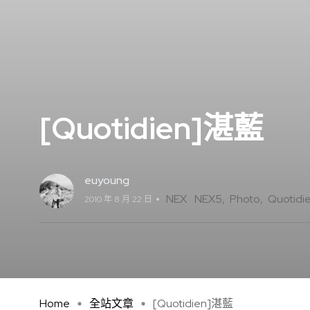
[Quotidien]湛藍
euyoung
NEX
NEX5
Photo
Quotidi
2010 年 8 月 22 日
Home
全站文章
[Quotidien]湛藍