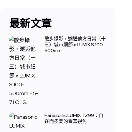
最新文章
散步攝影，邂逅他方日常（十
三）城市細節 x LUMIX S 100-
500mm
Panasonic LUMIX TZ99：自
在而多變的豐富視角