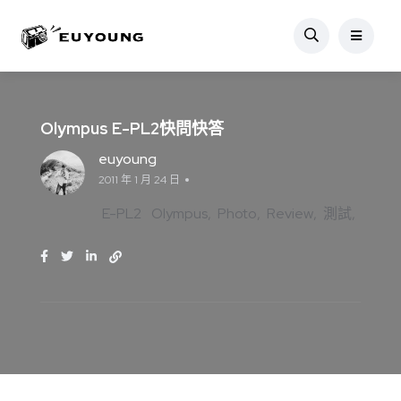
Olympus E-PL2快問快答
euyoung
2011 年 1 月 24 日
E-PL2
Olympus
Photo
Review
測試