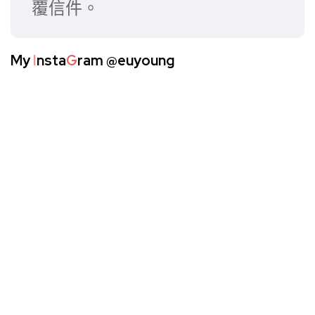
覆信件。
My
I
nsta
G
ram
@euyoung