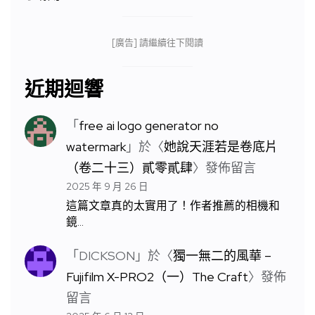
[廣告] 請繼續往下閱讀
近期迴響
「
free ai logo generator no
watermark
」於〈
她說天涯若是卷底片
（卷二十三）貳零貳肆
〉發佈留言
2025 年 9 月 26 日
這篇文章真的太實用了！作者推薦的相機和
鏡…
「
DICKSON
」於〈
獨一無二的風華 –
Fujifilm X-PRO2（一）The Craft
〉發佈
留言