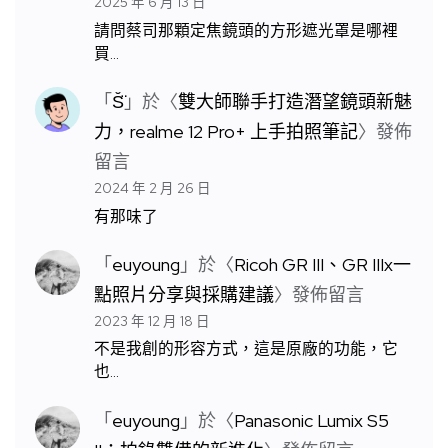
2025 年 6 月 13 日
請問蔡司那顆定焦鏡頭的方形遮光罩是哪裡
買…
「
S̆̈
」於〈
雙大師聯手打造潛望鏡頭新魅
力，realme 12 Pro+ 上手拍照筆記
〉發佈
留言
2024 年 2 月 26 日
有那味了
「
euyoung
」於〈
Ricoh GR III、GR IIIx一
點照片分享與採購建議
〉發佈留言
2023 年 12 月 18 日
不是我創的形容方式，這是原廠的功能，它
也…
「
euyoung
」於〈
Panasonic Lumix S5