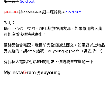
張左右。
Sold out.
$10000
◎Ricoh GR1s 銀：底片機。
Sold out.
說明：
16mm、VCL-ECF1、GR1s都放在朋友那，如果急用的人我
可能沒辦法很快就寄出。
價錢都包含宅配，我目前完全沒辦法面交，如果對以上物品
有興趣的，請email給我：euyoung[@]live.fr （請去掉”[]”）
有我私人電話跟我MSN的朋友，價錢我會在斟酌一下。
My
I
nsta
G
ram
@euyoung