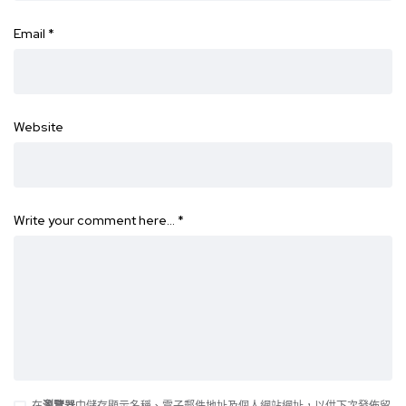
Email
*
Website
Write your comment here…
*