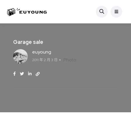
Garage sale
euyoung
Photo
2011 年 2 月 3 日