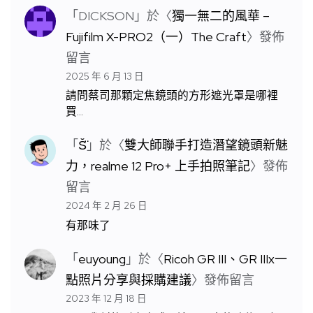
「
DICKSON
」於〈
獨一無二的風華 –
Fujifilm X-PRO2（一）The Craft
〉發佈
留言
2025 年 6 月 13 日
請問蔡司那顆定焦鏡頭的方形遮光罩是哪裡
買…
「
S̆̈
」於〈
雙大師聯手打造潛望鏡頭新魅
力，realme 12 Pro+ 上手拍照筆記
〉發佈
留言
2024 年 2 月 26 日
有那味了
「
euyoung
」於〈
Ricoh GR III、GR IIIx一
點照片分享與採購建議
〉發佈留言
2023 年 12 月 18 日