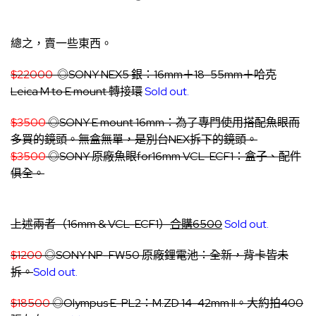
總之，賣一些東西。
$22000
◎SONY NEX5 銀：16mm＋18-55mm＋哈克
Leica M to E mount 轉接環
Sold out.
$3500
◎SONY E mount 16mm：為了專門使用搭配魚眼而
多買的鏡頭。無盒無單，是別台NEX拆下的鏡頭。
$3500
◎SONY 原廠魚眼for16mm VCL-ECF1：盒子、配件
俱全。
上述兩者（16mm & VCL-ECF1）
合購6500
Sold out.
$1200
◎SONY NP-FW50 原廠鋰電池：全新，背卡皆未
拆。
Sold out.
$18500
◎Olympus E-PL2：M.ZD 14-42mm II。大約拍400