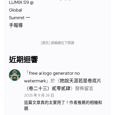
[廣告] 請繼續往下閱讀
近期迴響
「
free ai logo generator no
watermark
」於〈
她說天涯若是卷底片
（卷二十三）貳零貳肆
〉發佈留言
2025 年 9 月 26 日
這篇文章真的太實用了！作者推薦的相機和
鏡…