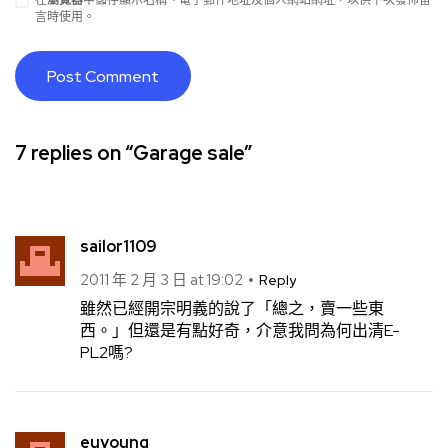
在
瀏覽器
中儲存顯示名稱、電子郵件地址及個人網站網址，以供下次發佈留
言時使用。
7 replies on “Garage sale”
sailor1109
2011 年 2 月 3 日 at 19:02
Reply
雖然已經開宗明義的說了「總之，賣一些東
西。」但還是有點好奇，介意我問為何出清E-
PL2嗎?
euyoung