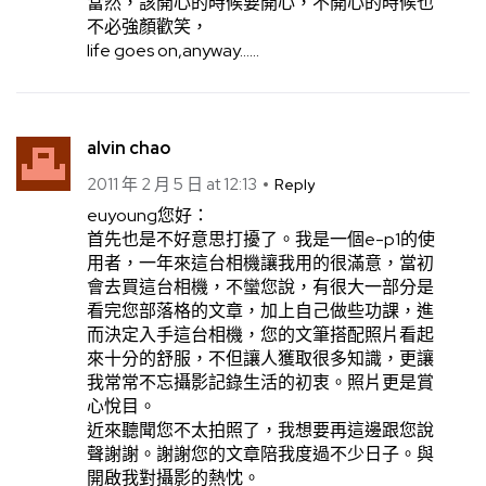
當然，該開心的時候要開心，不開心的時候也
不必強顏歡笑，
life goes on,anyway……
alvin chao
2011 年 2 月 5 日 at 12:13
Reply
euyoung您好：
首先也是不好意思打擾了。我是一個e-p1的使
用者，一年來這台相機讓我用的很滿意，當初
會去買這台相機，不蠻您說，有很大一部分是
看完您部落格的文章，加上自己做些功課，進
而決定入手這台相機，您的文筆搭配照片看起
來十分的舒服，不但讓人獲取很多知識，更讓
我常常不忘攝影記錄生活的初衷。照片更是賞
心悅目。
近來聽聞您不太拍照了，我想要再這邊跟您說
聲謝謝。謝謝您的文章陪我度過不少日子。與
開啟我對攝影的熱忱。