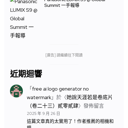
Summit 一手報導
[廣告] 請繼續往下閱讀
近期迴響
「
free ai logo generator no
watermark
」於〈
她說天涯若是卷底片
（卷二十三）貳零貳肆
〉發佈留言
2025 年 9 月 26 日
這篇文章真的太實用了！作者推薦的相機和
鏡…