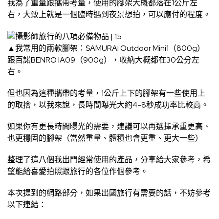
我為了重量跟攜帶考量，使用的腳架大概都落在1公斤左
右，大致上就是一個臨時遇到夜景想拍，可以應付的程度。
▲我常用的兩款腳架：
SAMURAI Outdoor Mini1
（800g）
跟百諾BENRO IA09（900g），收納大概都在30公分左
右。
但也因為這種攜帶的考量，1公斤上下的腳架有一些使用上
的取捨，以我來說，長時間曝光大約4-8秒成功率比較高。
如果你有更長時間曝光的需要，建議可以再選擇承重更高、
也更穩固的腳架（當然重量、體積也會更重、更大一些）
整理了這八個我出門經常使用的產品，分享給大家參考，希
望能給喜愛拍照跟旅行的各位作個參考。
本次提到的網路部分，如果出國旅行有需要的話，不妨參考
以下連結：