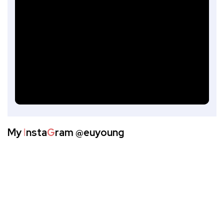
My
I
nsta
G
ram
@euyoung