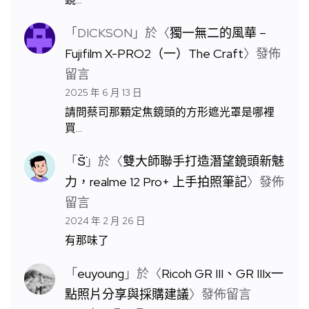
「
DICKSON
」於〈
獨一無二的風華 –
Fujifilm X-PRO2（一）The Craft
〉發佈
留言
2025 年 6 月 13 日
請問蔡司那顆定焦鏡頭的方形遮光罩是哪裡
買…
「
S̆̈
」於〈
雙大師聯手打造潛望鏡頭新魅
力，realme 12 Pro+ 上手拍照筆記
〉發佈
留言
2024 年 2 月 26 日
有那味了
「
euyoung
」於〈
Ricoh GR III、GR IIIx一
點照片分享與採購建議
〉發佈留言