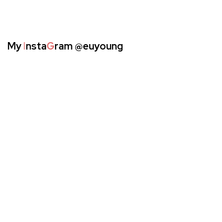
My
I
nsta
G
ram
@euyoung