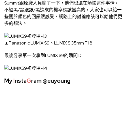
Summit跟原廠人員聊了一下，他們也還在煩惱這件事情，
不過黑/黑跟銀/黑進來的機率應該蠻高的，大家也可以給一
些關於顏色的回饋跟感受，網路上的討論應該可以給他們更
多的想法。
▲Panasonic LUMIX S9、LUMIX S 35mm F1.8
最後分享第一次拿到LUMIX S9的瞬間:D
My
I
nsta
G
ram
@euyoung