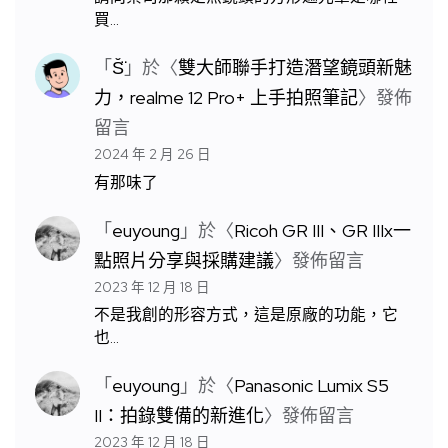
買…
「
S̆̈
」於〈
雙大師聯手打造潛望鏡頭新魅
力，realme 12 Pro+ 上手拍照筆記
〉發佈
留言
2024 年 2 月 26 日
有那味了
「
euyoung
」於〈
Ricoh GR III、GR IIIx一
點照片分享與採購建議
〉發佈留言
2023 年 12 月 18 日
不是我創的形容方式，這是原廠的功能，它
也…
「
euyoung
」於〈
Panasonic Lumix S5
II：拍錄雙備的新進化
〉發佈留言
2023 年 12 月 18 日