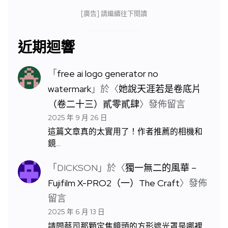
[廣告] 請繼續往下閱讀
近期迴響
「
free ai logo generator no
watermark
」於〈
她說天涯若是卷底片
（卷二十三）貳零貳肆
〉發佈留言
2025 年 9 月 26 日
這篇文章真的太實用了！作者推薦的相機和
鏡…
「
DICKSON
」於〈
獨一無二的風華 –
Fujifilm X-PRO2（一）The Craft
〉發佈
留言
2025 年 6 月 13 日
請問蔡司那顆定焦鏡頭的方形遮光罩是哪裡