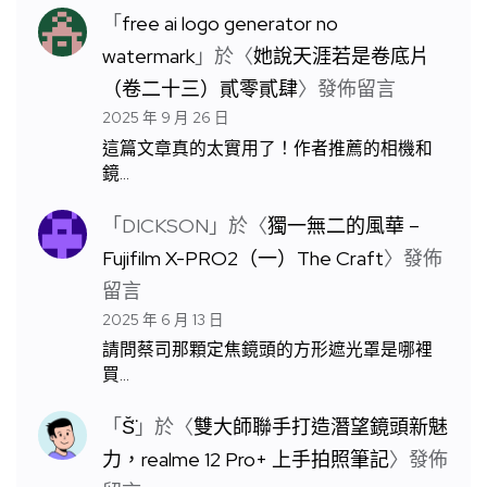
「
free ai logo generator no
watermark
」於〈
她說天涯若是卷底片
（卷二十三）貳零貳肆
〉發佈留言
2025 年 9 月 26 日
這篇文章真的太實用了！作者推薦的相機和
鏡…
「
DICKSON
」於〈
獨一無二的風華 –
Fujifilm X-PRO2（一）The Craft
〉發佈
留言
2025 年 6 月 13 日
請問蔡司那顆定焦鏡頭的方形遮光罩是哪裡
買…
「
S̆̈
」於〈
雙大師聯手打造潛望鏡頭新魅
力，realme 12 Pro+ 上手拍照筆記
〉發佈