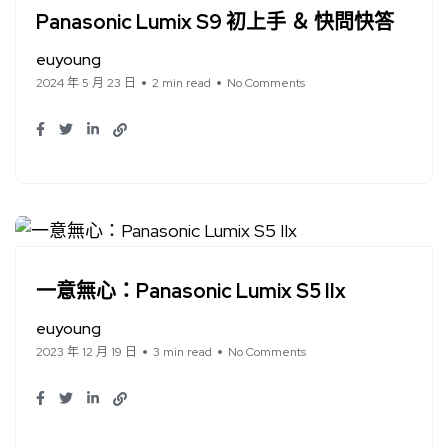
Panasonic Lumix S9 初上手 ＆ 快問快答
euyoung
2024 年 5 月 23 日
2 min read
No Comments
一意無心：Panasonic Lumix S5 IIx
euyoung
2023 年 12 月 19 日
3 min read
No Comments