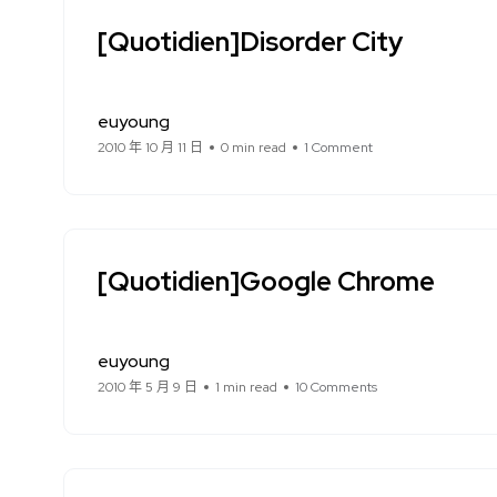
[Quotidien]Disorder City
euyoung
2010 年 10 月 11 日
0 min read
1 Comment
[Quotidien]Google Chrome
euyoung
2010 年 5 月 9 日
1 min read
10 Comments