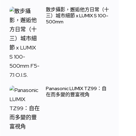
散步攝影，邂逅他方日常（十
三）城市細節 x LUMIX S 100-
500mm
Panasonic LUMIX TZ99：自
在而多變的豐富視角