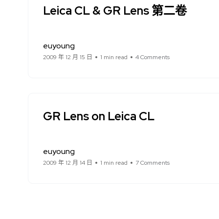
Leica CL & GR Lens 第二卷
euyoung
2009 年 12 月 15 日
1 min read
4 Comments
GR Lens on Leica CL
euyoung
2009 年 12 月 14 日
1 min read
7 Comments