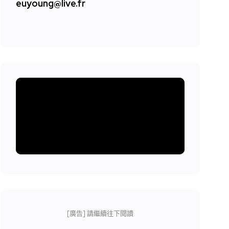
euyoung@live.fr
[廣告] 請繼續往下閱讀