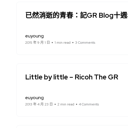
已然消逝的青春：記GR Blog十
euyoung
2015 年 9 月 1 日
1 min read
3 Comments
Little by little – Ricoh The GR
euyoung
2013 年 4 月 23 日
2 min read
4 Comments