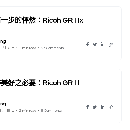
一步的怦然：Ricoh GR IIIx
ung
11 月 10 日
4 min read
No Comments
美好之必要：Ricoh GR III
ung
3 月 18 日
2 min read
8 Comments