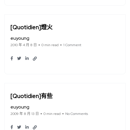
[Quotidien]燈火
euyoung
2010 年 4 月 8 日
0 min read
1 Comment
[Quotidien]有些
euyoung
2009 年 8 月 13 日
0 min read
No Comments