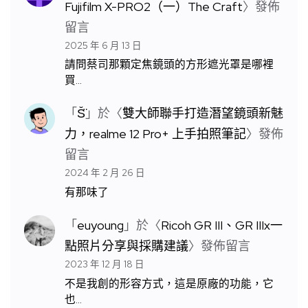
Fujifilm X-PRO2（一）The Craft
〉發佈
留言
2025 年 6 月 13 日
請問蔡司那顆定焦鏡頭的方形遮光罩是哪裡
買…
「
S̆̈
」於〈
雙大師聯手打造潛望鏡頭新魅
力，realme 12 Pro+ 上手拍照筆記
〉發佈
留言
2024 年 2 月 26 日
有那味了
「
euyoung
」於〈
Ricoh GR III、GR IIIx一
點照片分享與採購建議
〉發佈留言
2023 年 12 月 18 日
不是我創的形容方式，這是原廠的功能，它
也…