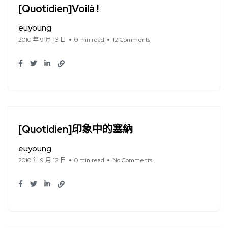
[Quotidien]Voilà !
euyoung
2010 年 9 月 13 日
0 min read
12 Comments
[Quotidien]印象中的塞納
euyoung
2010 年 9 月 12 日
0 min read
No Comments