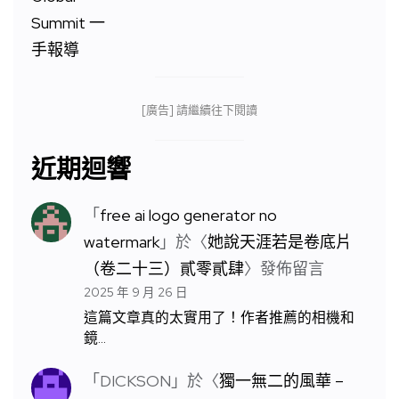
[廣告] 請繼續往下閱讀
近期迴響
「
free ai logo generator no
watermark
」於〈
她說天涯若是卷底片
（卷二十三）貳零貳肆
〉發佈留言
2025 年 9 月 26 日
這篇文章真的太實用了！作者推薦的相機和
鏡…
「
DICKSON
」於〈
獨一無二的風華 –