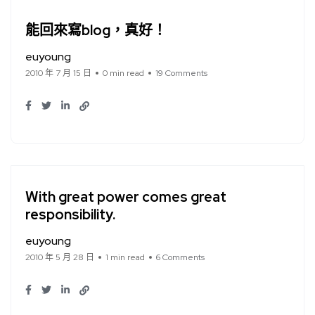
能回來寫blog，真好！
euyoung
2010 年 7 月 15 日
0 min read
19 Comments
With great power comes great
responsibility.
euyoung
2010 年 5 月 28 日
1 min read
6 Comments