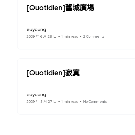
[Quotidien]舊城廣場
euyoung
2009 年 6 月 28 日
1 min read
2 Comments
[Quotidien]寂寞
euyoung
2009 年 5 月 27 日
1 min read
No Comments