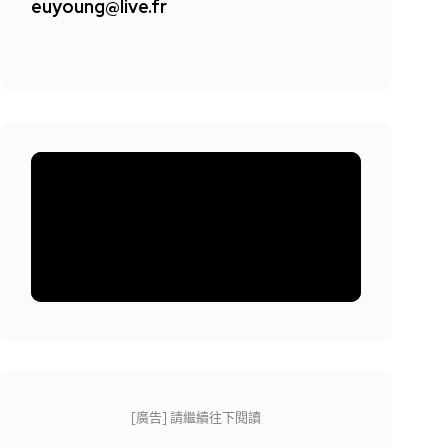
euyoung@live.fr
[廣告] 請繼續往下閱讀