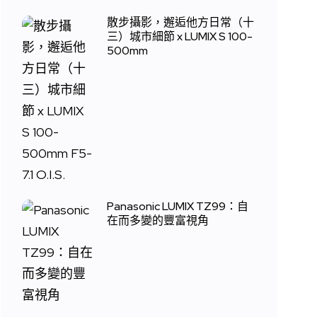
散步攝影，邂逅他方日常（十
三）城市細節 x LUMIX S 100-
500mm
Panasonic LUMIX TZ99：自
在而多變的豐富視角