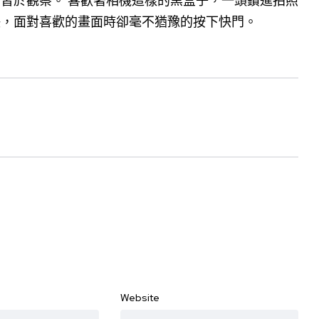
習於觀察。 喜歡著相機這樣的黑盒子，一頭鑽進拍照
決，面對喜歡的畫面時卻毫不猶豫的按下快門。
Website