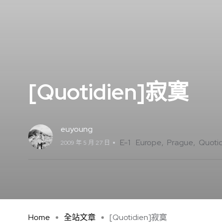
[Quotidien]寂寞
euyoung
E-1
Europe
Prague
Quoti
2009 年 5 月 27 日
Home
全站文章
[Quotidien]寂寞