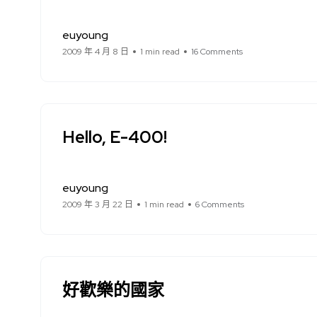
euyoung
2009 年 4 月 8 日
1 min read
16 Comments
Hello, E-400!
euyoung
2009 年 3 月 22 日
1 min read
6 Comments
好歡樂的國家