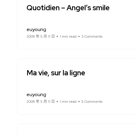
Quotidien – Angel’s smile
euyoung
2009 年 5 月 11 日
1 min read
3 Comments
Ma vie, sur la ligne
euyoung
2009 年 5 月 11 日
1 min read
5 Comments