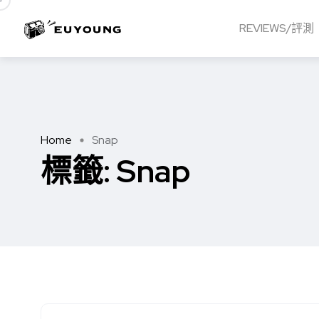
REVIEWS/評測
Home
Snap
標籤:
Snap