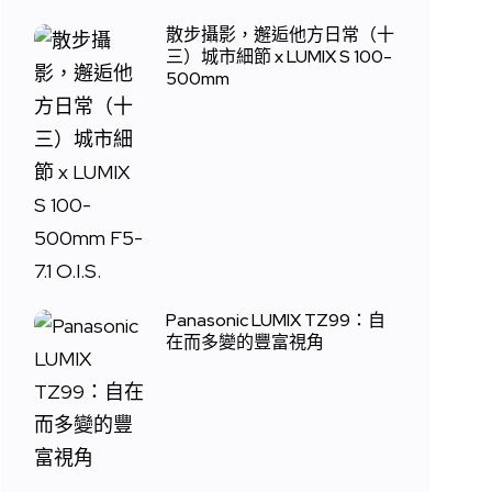
散步攝影，邂逅他方日常（十
三）城市細節 x LUMIX S 100-
500mm
Panasonic LUMIX TZ99：自
在而多變的豐富視角