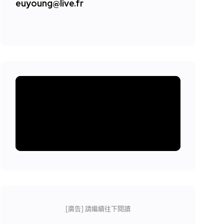
euyoung@live.fr
[廣告] 請繼續往下閱讀