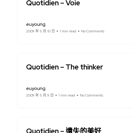
Quotidien – Voie
euyoung
2009 年 5 月 10 日
1 min read
No Comments
Quotidien – The thinker
euyoung
2009 年 5 月 9 日
1 min read
No Comments
Quotidien – 遺失的美好