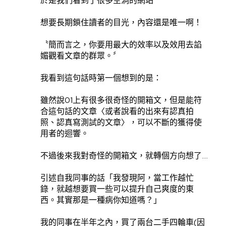
於是我們看到了很多空洞的網站
想要長期鎖住讀者的目光，內容還是唯一啊！
〝簡而言之，你要用最大的效率以及效用去諂
媚觀看文章的群眾。〞
我看到這句話時第一個想到的是：
雖然說01上有很多很奇怪的開箱文，但是能符
合這句話的文章〈或者說看的出來有認真拍
照、認真寫測試的文章〉，可以不斷的獲得使
用者的迴響。
不過後來我對奇怪的開箱文，就轉個方向想了….
引述自我同事的話「我發現阿，當工作越忙
錄，就越想要買一些可以提升自己爽度的東
西。其實那是一種病你知道嗎？」
我的同事在半年之內，買了兩台二手四輪車(因