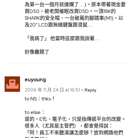
為第一台一個月就撞爛了……)。原本帶著現金要
買D50，被老闆催眠改買D5D。一頂18K的
SHARK的安全帽、一台破萬的腳踏車(M1)，以
及20″ LCD跟無線鍵盤跟滑鼠……
「我病了」 他當時這麼跟我說著……
好像離題了
euyoung
2006 年 11 月 24 日 at 16:51
Reply
to NS：thks！
to elsie：
是的，E化、電子化，只是指傳遞平台的改變。
很多人（尤其是主管們），都會覺得說：
「阿！員工不來聽演講怎麼辦？放到網路他們