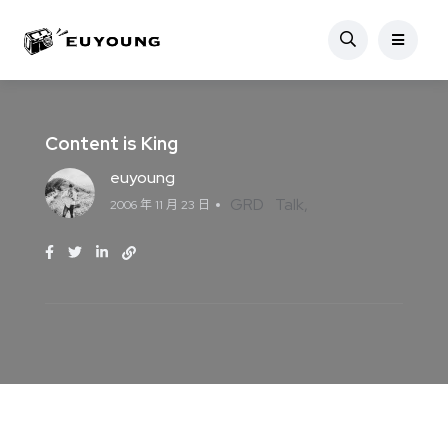
Content is King
euyoung
GRD
Talk
2006 年 11 月 23 日