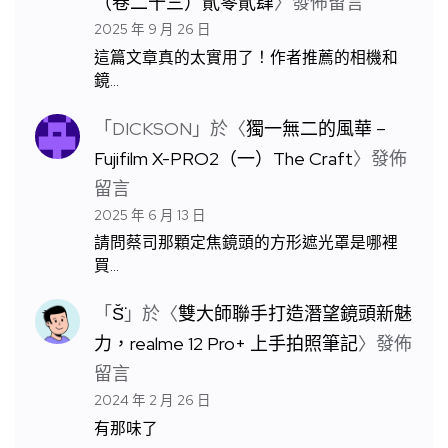
（卷二十三）貳零貳肆
〉發佈留言
2025 年 9 月 26 日
這篇文章真的太實用了！作者推薦的相機和
鏡…
「
DICKSON
」於〈
獨一無二的風華 –
Fujifilm X-PRO2（一）The Craft
〉發佈
留言
2025 年 6 月 13 日
請問蔡司那顆定焦鏡頭的方形遮光罩是哪裡
買…
「
S̆̈
」於〈
雙大師聯手打造潛望鏡頭新魅
力，realme 12 Pro+ 上手拍照筆記
〉發佈
留言
2024 年 2 月 26 日
有那味了