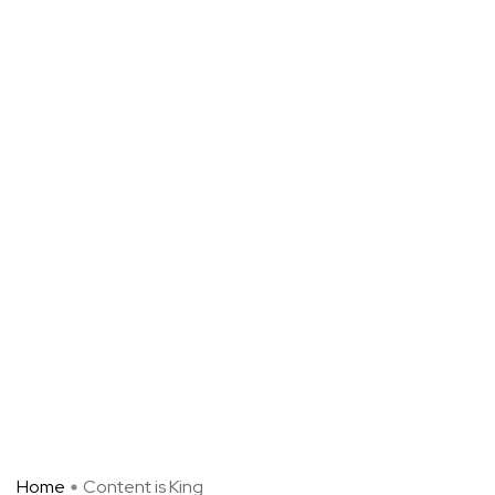
Home
Content is King