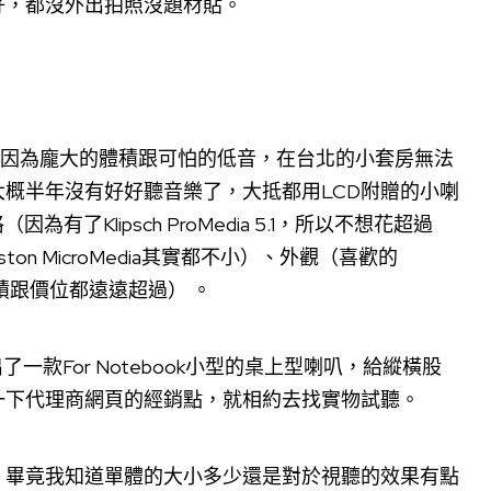
好，都沒外出拍照沒題材貼。
因為龐大的體積跟可怕的低音，在台北的小套房無法
概半年沒有好好聽音樂了，大抵都用LCD附贈的小喇
有了Klipsch ProMedia 5.1，所以不想花超過
oston MicroMedia其實都不小）、外觀（喜歡的
，但是體積跟價位都遠遠超過） 。
一款For Notebook小型的桌上型喇叭，給縱橫股
一下代理商網頁的經銷點，就相約去找實物試聽。
，畢竟我知道單體的大小多少還是對於視聽的效果有點