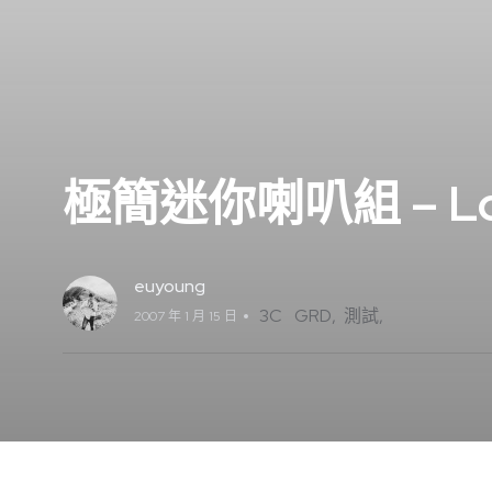
極簡迷你喇叭組 – Lon
euyoung
3C
GRD
測試
2007 年 1 月 15 日