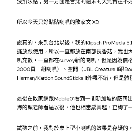
沒辦法貼；另一方面是台北的週末的天氣實在不
所以今天只好貼貼喇叭的敗家文 XD
說真的，來到台北以後，我的
Klipsch ProMedia 5.1
擺放跟使用，所以一直都放在南部長香菇，我也大
叭充數，一直都在survey新的喇叭，但是因為價格（因為
3000買一組喇叭）、空間（JBL Creature II跟B
Harman/Kardon SoundSticks II外觀不錯
最後在
敗家網
跟
Mobile01
看到一間新加坡的廠商出了
海的賴老師看過以後，他也相當感興趣，查詢了
試聽之前，我對於桌上型小喇叭的效果是存疑的