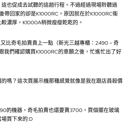
，這也促成去試聽的這趟行程。不過經過現場聆聽過
帶回家的卻是K1000RC。原因就在於K1000RC衛
濃厚，K1000A稍微瘦瘦乾乾的。
位又比奇毛拍賣貴上一點（新光三越專櫃：2490 – 奇
跟我們確認購買K1000RC的意願之後，忙進忙出了好
價的嗎？這次買展示機那種感覺就像是我在跟店員殺價
290的機器，奇毛拍賣也還要賣3700，買個擺在玻璃
場買下來的:D