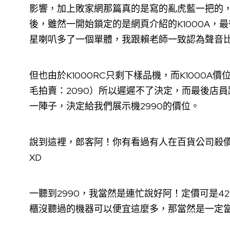
影響，加上敗家網那篇真的是寫的亂虎藍一把的
後，雖然一開始鎖定的是網頁介紹的K1000A，最後
星喇叭多了一個單體，我跟賴老師一致認為聲音比較
但也由於K1000RC只剩下樣品機，而K1000A價
毛拍賣：2090）所以遲遲不了決定，而最後店員
一陣子，決定給我們展示機2990的價位。
說到這裡，郎客阿！你有看過有人在百貨公司殺
XD
一聽到2990，我當然是連忙說好阿！定價可是4
櫃沒聽過的機器可以便宜這麼多，那當然是一定當