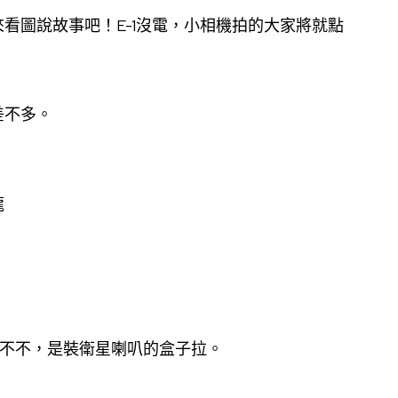
看圖說故事吧！E-1沒電，小相機拍的大家將就點
差不多。
龍
不不不，是裝衛星喇叭的盒子拉。