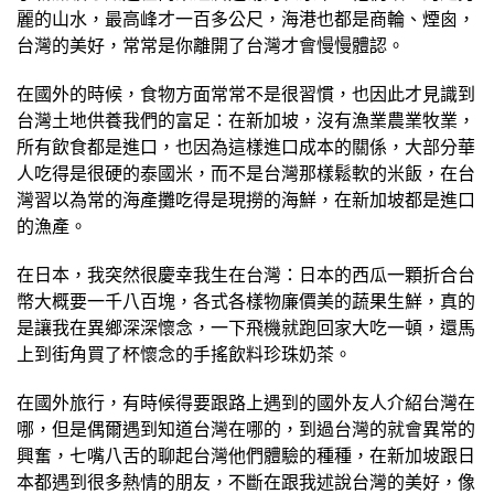
麗的山水，最高峰才一百多公尺，海港也都是商輪、煙囪，
台灣的美好，常常是你離開了台灣才會慢慢體認。
在國外的時候，食物方面常常不是很習慣，也因此才見識到
台灣土地供養我們的富足：在新加坡，沒有漁業農業牧業，
所有飲食都是進口，也因為這樣進口成本的關係，大部分華
人吃得是很硬的泰國米，而不是台灣那樣鬆軟的米飯，在台
灣習以為常的海產攤吃得是現撈的海鮮，在新加坡都是進口
的漁產。
在日本，我突然很慶幸我生在台灣：日本的西瓜一顆折合台
幣大概要一千八百塊，各式各樣物廉價美的蔬果生鮮，真的
是讓我在異鄉深深懷念，一下飛機就跑回家大吃一頓，還馬
上到街角買了杯懷念的手搖飲料珍珠奶茶。
在國外旅行，有時候得要跟路上遇到的國外友人介紹台灣在
哪，但是偶爾遇到知道台灣在哪的，到過台灣的就會異常的
興奮，七嘴八舌的聊起台灣他們體驗的種種，在新加坡跟日
本都遇到很多熱情的朋友，不斷在跟我述說台灣的美好，像