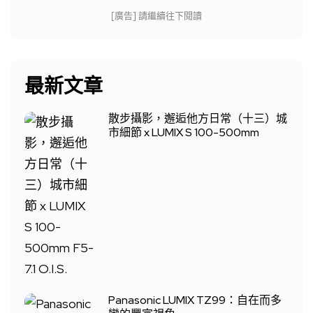
[廣告] 請繼續往下閱讀
最新文章
散步攝影，邂逅他方日常（十三）城
市細節 x LUMIX S 100-500mm
Panasonic LUMIX TZ99：自在而多