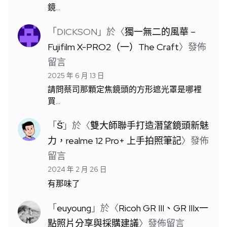
鏡…
「
DICKSON
」於〈
獨一無二的風華 –
Fujifilm X-PRO2（一）The Craft
〉發佈
留言
2025 年 6 月 13 日
請問蔡司那顆定焦鏡頭的方形遮光罩是哪裡
買…
「
S̆̈
」於〈
雙大師聯手打造潛望鏡頭新魅
力，realme 12 Pro+ 上手拍照筆記
〉發佈
留言
2024 年 2 月 26 日
有那味了
「
euyoung
」於〈
Ricoh GR III、GR IIIx一
點照片分享與採購建議
〉發佈留言