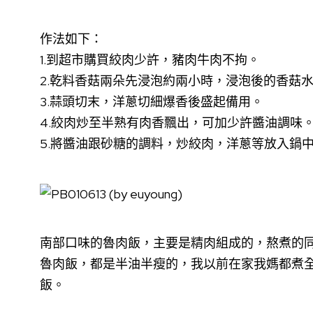
作法如下：
1.到超市購買絞肉少許，豬肉牛肉不拘。
2.乾料香菇兩朵先浸泡約兩小時，浸泡後的香菇
3.蒜頭切末，洋蔥切細爆香後盛起備用。
4.絞肉炒至半熟有肉香飄出，可加少許醬油調味
5.將醬油跟砂糖的調料，炒絞肉，洋蔥等放入鍋
南部口味的魯肉飯，主要是精肉組成的，熬煮的
魯肉飯，都是半油半瘦的，我以前在家我媽都煮
飯。