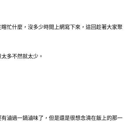
在瞎忙什麼，沒多少時間上網寫下來，這回趁著大家聚
煮太多不然就太少。
經有滷過一鍋滷味了，但是還是很想念澆在飯上的那一