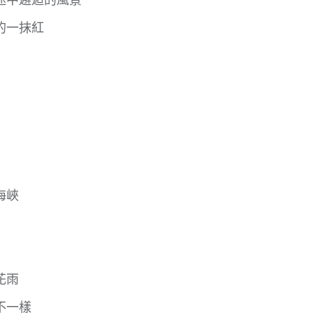
的一抹紅
2
海峽
花雨
不一樣