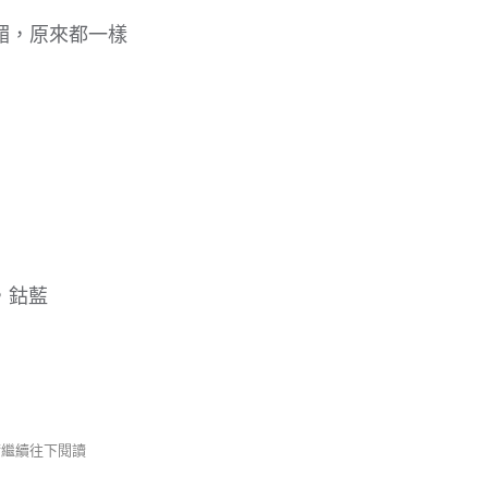
媚，原來都一樣
s，鈷藍
 請繼續往下閱讀