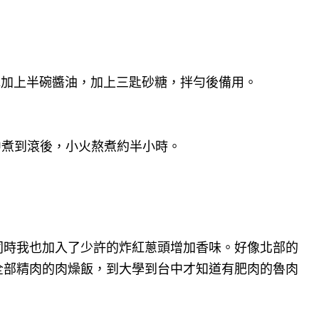
水加上半碗醬油，加上三匙砂糖，拌勻後備用。
。
中煮到滾後，小火熬煮約半小時。
同時我也加入了少許的炸紅蔥頭增加香味。好像北部的
全部精肉的肉燥飯，到大學到台中才知道有肥肉的魯肉