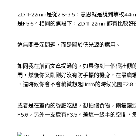
ZD 11-22mm是從2.8-3.5，意思就是說到等校44m
是F5.6。相同的焦段下，ZD 11-22mm都有比較
這無關景深問題，而是關於低光源的應用。
如同我在前面文章提過的，如果你到一個很壯觀
間，然後你又剛剛好沒有防手振的機身，在最廣端9m
，這時候你會不會稍微想起11mm的時候光圈F2.8
或者是在室內的餐廳吃飯，想拍個食物，兩隻鏡
F5.6，另外一支還有F3.5。差這一級半的空間，意