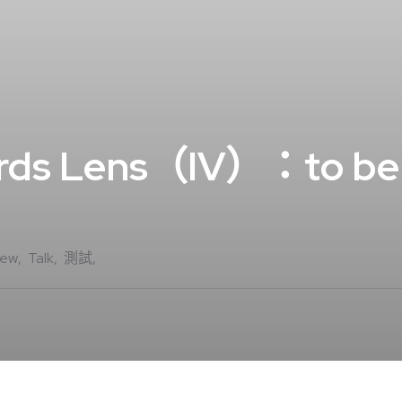
 Lens（IV）：to be or
iew
Talk
測試