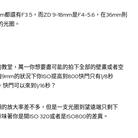
m都還有F3.5，而ZD 9-18mm是F4-5.6，在36mm則
好的光圈。
的教堂，萬一你想要盡可能的拍下全部的壁畫或者空
m的狀況下你ISO提高到800快門只有1/8秒
，快門可以來到1/16秒？
頭的放大率差不多，但是一支光圈到望遠端只剩下
味著你是開ISO 320或者是ISO800的差異。