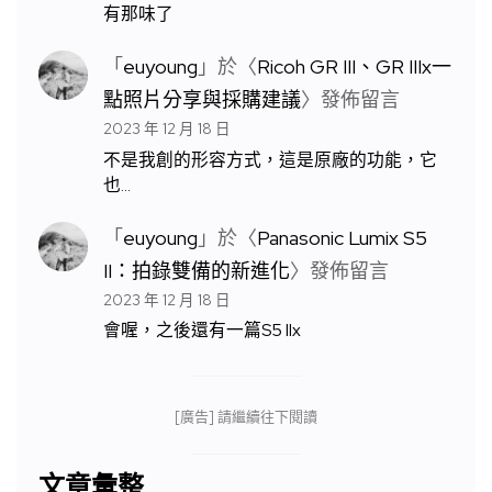
有那味了
「
euyoung
」於〈
Ricoh GR III、GR IIIx一
點照片分享與採購建議
〉發佈留言
2023 年 12 月 18 日
不是我創的形容方式，這是原廠的功能，它
也…
「
euyoung
」於〈
Panasonic Lumix S5
II：拍錄雙備的新進化
〉發佈留言
2023 年 12 月 18 日
會喔，之後還有一篇S5 IIx
[廣告] 請繼續往下閱讀
文章彙整