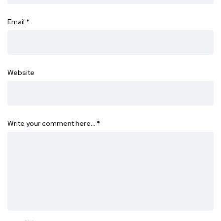
Email
*
Website
Write your comment here…
*