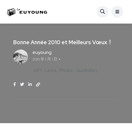
Bonne Année 2010 et Meilleurs Vœux！
euyoung
2010 年 1 月 1 日
GF1
Leica
Photo
Quotidien