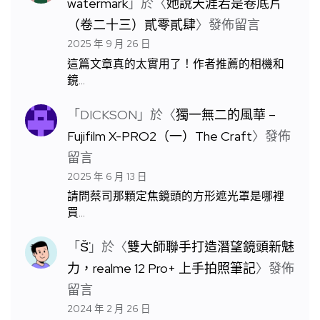
watermark
」於〈
她說天涯若是卷底片
（卷二十三）貳零貳肆
〉發佈留言
2025 年 9 月 26 日
這篇文章真的太實用了！作者推薦的相機和
鏡…
「
DICKSON
」於〈
獨一無二的風華 –
Fujifilm X-PRO2（一）The Craft
〉發佈
留言
2025 年 6 月 13 日
請問蔡司那顆定焦鏡頭的方形遮光罩是哪裡
買…
「
S̆̈
」於〈
雙大師聯手打造潛望鏡頭新魅
力，realme 12 Pro+ 上手拍照筆記
〉發佈
留言
2024 年 2 月 26 日