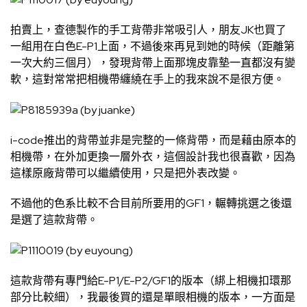
拍賣上，查德製作的手工背帶非常吸引人，朋友JK也買了
一組用在白色E-P1上面，不過後來再見到她的時候（距離第
一次大約三個月），發現背帶上面那塊皮靠墊一直都沒有變
軟，這對常常把相機帶纏繞在手上的我來說不是很方便。
i-code推出的背帶並非是完整的一條背帶，而是藉由原本的
相機帶，在外加更換一層外衣，這個設計我也很喜歡，因為
這樣原廠背帶可以繼續使用，只是把外表改變。
不過他的色系比較不合目前所要用的GF1，輾轉挑選之後還
是選了這款背帶。
這款背帶有專門給E-P1/E-P2/GF1的版本（綁上相機扣環那
部分比較細），我最後買的還是單眼相機的版本，一方面是