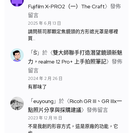
Fujifilm X-PRO2（一）The Craft
〉發佈
留言
2025 年 6 月 13 日
請問蔡司那顆定焦鏡頭的方形遮光罩是哪裡
買…
「
S̆̈
」於〈
雙大師聯手打造潛望鏡頭新魅
力，realme 12 Pro+ 上手拍照筆記
〉發佈
留言
2024 年 2 月 26 日
有那味了
「
euyoung
」於〈
Ricoh GR III、GR IIIx一
點照片分享與採購建議
〉發佈留言
2023 年 12 月 18 日
不是我創的形容方式，這是原廠的功能，它