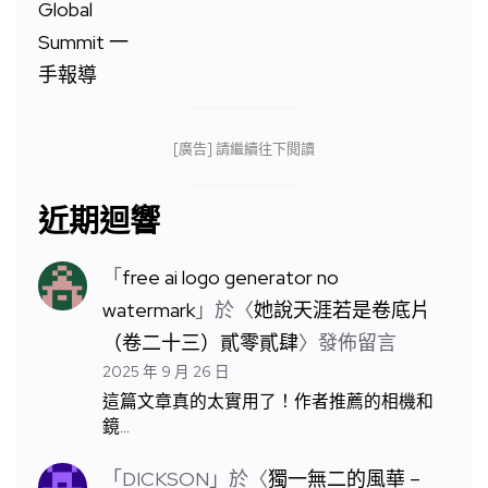
[廣告] 請繼續往下閱讀
近期迴響
「
free ai logo generator no
watermark
」於〈
她說天涯若是卷底片
（卷二十三）貳零貳肆
〉發佈留言
2025 年 9 月 26 日
這篇文章真的太實用了！作者推薦的相機和
鏡…
「
DICKSON
」於〈
獨一無二的風華 –