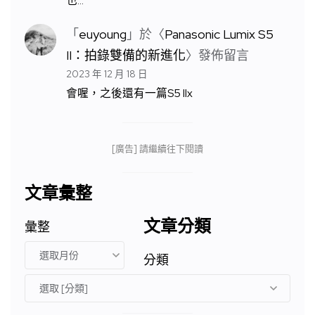
也…
「
euyoung
」於〈
Panasonic Lumix S5
II：拍錄雙備的新進化
〉發佈留言
2023 年 12 月 18 日
會喔，之後還有一篇S5 IIx
[廣告] 請繼續往下閱讀
文章彙整
文章分類
彙整
分類