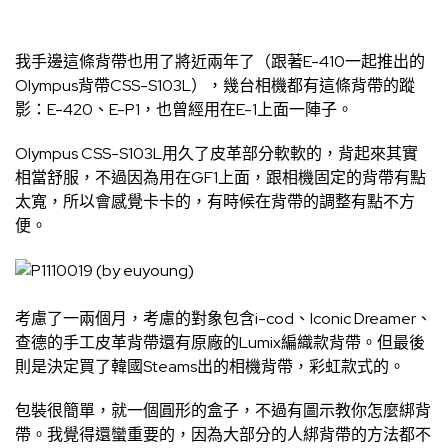
我手邊這條背帶也用了將近兩年了（跟著E-410一起推出的
Olympus背帶CSS-S103L），幾台相機都有這條背帶的蹤
影：E-420、E-P1，也曾經用在E-1上面一陣子。
Olympus CSS-S103L用久了皮革部分軟軟的，背起來其實
相當舒服，不過因為用在GF1上面，跟相機固定的背帶有點
太寬，所以會感覺卡卡的，有時候在背帶的調整有點不方
便。
考慮了一兩個月，考慮的對象包含i-cod、Iconic Dreamer、
查德的手工皮革背帶還有原廠的Lumix編織款背帶。但最後
則是決定買了韓國Steams出的相機背帶，彩虹款式的。
包裝很簡單，就一個圓形的盒子，不過有圖示教你怎麼綁背
帶。我覺得還蠻重要的，因為大部分的人綁背帶的方法都不