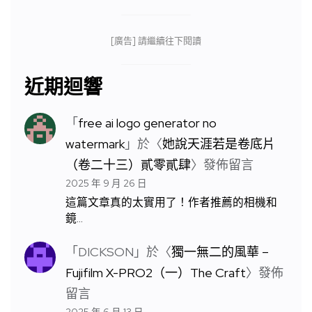
[廣告] 請繼續往下閱讀
近期迴響
「
free ai logo generator no
watermark
」於〈
她說天涯若是卷底片
（卷二十三）貳零貳肆
〉發佈留言
2025 年 9 月 26 日
這篇文章真的太實用了！作者推薦的相機和
鏡…
「
DICKSON
」於〈
獨一無二的風華 –
Fujifilm X-PRO2（一）The Craft
〉發佈
留言