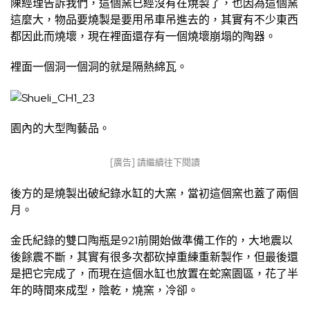
陳經理告訴我們，這個窯已經沒有在燒製了，也因為這個窯
這麼大，物品要燒製是要用吊車吊進去的，其實有不少東西
都因此而燒壞，現在裡面還存有一個燒壞崩塌的陶器。
裡面一個洞一個洞的就是隔熱綿瓦。
園內的大型陶藝品。
[廣告] 請繼續往下閱讀
後方的是燒製出破紀錄水缸的大窯，當初這個窯也蓋了兩個
月。
金氏紀錄的雙口陶瓶是921前開始做準備工作的，大地震以
後餘震不斷，其實有很多次都砍掉重練重新製作，但最後還
是把它完成了，而現在這個水缸也放置在蛇窯園區，花了半
年的時間來成型，陰乾，燒窯，冷卻。