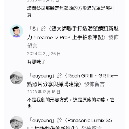
2025 年 6 月 13 日
請問蔡司那顆定焦鏡頭的方形遮光罩是哪裡
買…
「
S̆̈
」於〈
雙大師聯手打造潛望鏡頭新魅
力，realme 12 Pro+ 上手拍照筆記
〉發佈
留言
2024 年 2 月 26 日
有那味了
「
euyoung
」於〈
Ricoh GR III、GR IIIx一
點照片分享與採購建議
〉發佈留言
2023 年 12 月 18 日
不是我創的形容方式，這是原廠的功能，它
也…
「
euyoung
」於〈
Panasonic Lumix S5
II：拍錄雙備的新進化
〉發佈留言