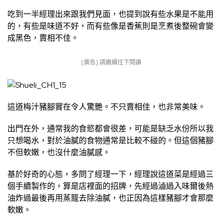
吃到一半經理出來跟我們見面，也提到說有些水果是不能用
的，有些是味道不好，而有些像是香蕉則是烹煮後整碗會變
成黑色，賣相不佳。
[廣告] 請繼續往下閱讀
這道梅汁豬腳實在令人驚艷。不只賣相佳，也非常美味。
出門在外，通常我的食慾都會很差，可能是缺乏水份所以我
只想喝水，對於油膩的食物通常是比較不碰的。但這個豬腳
不但軟嫩，也沒什麼油膩感。
基於好奇的心態，多問了經理一下，經理說這道菜是經過三
個手續製作的，算是店裡面的招牌，先經過滷過入味爾後熱
油炸過最後再用蒸籠去除油膩，也正因為這樣豬腳才會那麼
軟嫩。