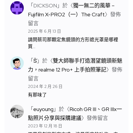
「
DICKSON
」於〈
獨一無二的風華 –
Fujifilm X-PRO2（一）The Craft
〉發佈
留言
2025 年 6 月 13 日
請問蔡司那顆定焦鏡頭的方形遮光罩是哪裡
買…
「
S̆̈
」於〈
雙大師聯手打造潛望鏡頭新魅
力，realme 12 Pro+ 上手拍照筆記
〉發佈
留言
2024 年 2 月 26 日
有那味了
「
euyoung
」於〈
Ricoh GR III、GR IIIx一
點照片分享與採購建議
〉發佈留言
2023 年 12 月 18 日