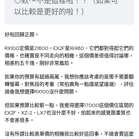
◎欸～不是這樣啦！？（如果可
以比較是更好的啦！）
好啦回歸正題。
RX100定價是21800，EX2F是16980，它們都對得起它們的
價格，也確實是不同走向的相機。這個價差很值得討論哪，
相差約五千塊，剛好非常尷尬。
如果你的預算有超過兩萬，我想你應該考慮的是需不需要翻
轉螢幕，對焦段的考量（常拍廣角一點還是望遠端），評估
過後我想選擇RX100沒什麼問題。
但如果預算比較緊一點，我覺得選擇17000這個價位區間的
EX2F、XZ-2、LX7也沒什麼不好，拍起來的感覺跟畫質也
不會差很多。
沒有所謂比較高單價的相機就比較好這回事，不過會賣這麼