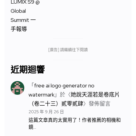
[廣告] 請繼續往下閱讀
近期迴響
「
free ai logo generator no
watermark
」於〈
她說天涯若是卷底片
（卷二十三）貳零貳肆
〉發佈留言
2025 年 9 月 26 日
這篇文章真的太實用了！作者推薦的相機和
鏡…