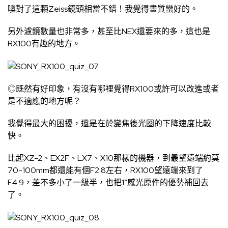
噢對了這顆Zeiss鏡頭相當不錯！我覺得畫質蠻好的。
另外濾鏡數量也非常多，甚至比NEX還要來的多，這也是
RX100有趣的地方。
◎既然有好印象，有沒有哪裡覺得RX100或許可以改進或者
是不適應的地方呢？
我覺得最大的困擾，還是在於變焦後光圈的下降速度比較
快。
比起XZ-2、EX2F、LX7、X10那樣的機器，到最望遠端約莫
70-100mm都還能有個F2.8左右，RX100望遠端來到了
F4.9，差不多小了一級半，也把1”感光原件的優勢補回去
了。