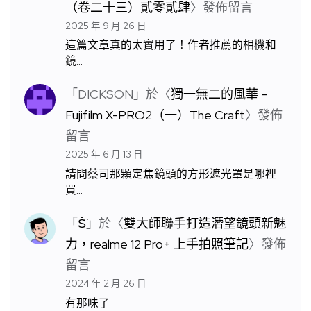
（卷二十三）貳零貳肆
〉發佈留言
2025 年 9 月 26 日
這篇文章真的太實用了！作者推薦的相機和
鏡…
「
DICKSON
」於〈
獨一無二的風華 –
Fujifilm X-PRO2（一）The Craft
〉發佈
留言
2025 年 6 月 13 日
請問蔡司那顆定焦鏡頭的方形遮光罩是哪裡
買…
「
S̆̈
」於〈
雙大師聯手打造潛望鏡頭新魅
力，realme 12 Pro+ 上手拍照筆記
〉發佈
留言
2024 年 2 月 26 日
有那味了