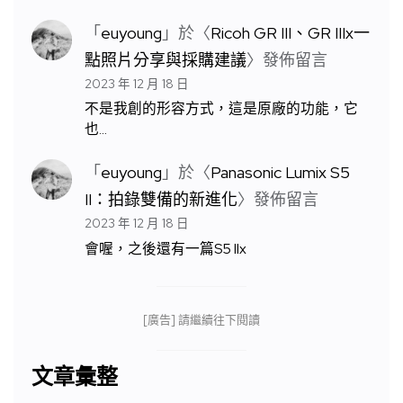
「
euyoung
」於〈
Ricoh GR III、GR IIIx一
點照片分享與採購建議
〉發佈留言
2023 年 12 月 18 日
不是我創的形容方式，這是原廠的功能，它
也…
「
euyoung
」於〈
Panasonic Lumix S5
II：拍錄雙備的新進化
〉發佈留言
2023 年 12 月 18 日
會喔，之後還有一篇S5 IIx
[廣告] 請繼續往下閱讀
文章彙整