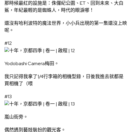
那時候最紅的設施是：侏儸紀公園、ET、回到未來、大白
鯊，年紀最輕的是蜘蛛人，時代的眼淚哪！
還沒有哈利波特的魔法世界，小小兵出現的第一集還沒上映
呢。
#12
Yodobashi Camera梅田。
我只記得我拿了1/4行李箱的相機型錄，日後我進去就都是
買相機了（喂
#13
嵐山街旁。
偶然遇到藝妓裝扮的觀光客。