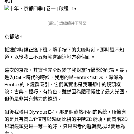
#31
[廣告] 請繼續往下閱讀
京都站。
抵達的時候正逢下班，隨手按下的尖峰時刻。那時還不知
道，以後我三不五時就會跟這地方碰個面。
這次的京都，其實也完全改變了我對旅行攝影的配置。最早
進入DSLR時代的時候，我用的是Pentax *ist Ds ，深深為
Pentax的LE鏡群吸引，它們其實也是我理想中的鏡頭樣
貌：古典、輕巧、有特色。雖然因為體積犧牲了最大光圈，
但仍是非常有魅力的鏡頭。
爾後我轉用Olympus E-1，那是個截然不同的系統，所擁有
的是具有高C/P值可以越級 比拼的中階ZD鏡頭，而高階ZD
銀環鏡頭更是一等一的好 ，只是思考的邏輯變成以變焦為
主。