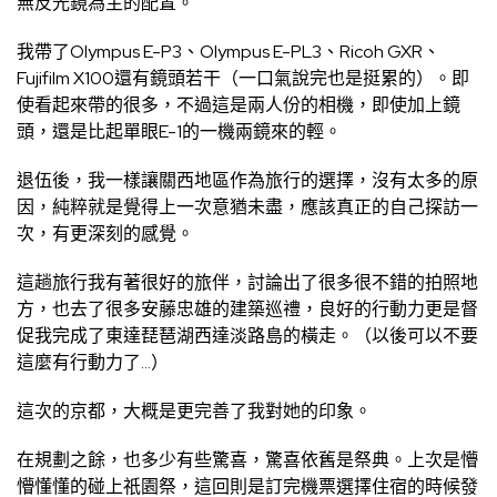
無反光鏡為主的配置。
我帶了Olympus E-P3、Olympus E-PL3、Ricoh GXR、
Fujifilm X100還有鏡頭若干（一口氣說完也是挺累的）。即
使看起來帶的很多，不過這是兩人份的相機，即使加上鏡
頭，還是比起單眼E-1的一機兩鏡來的輕。
退伍後，我一樣讓關西地區作為旅行的選擇，沒有太多的原
因，純粹就是覺得上一次意猶未盡，應該真正的自己探訪一
次，有更深刻的感覺。
這趟旅行我有著很好的旅伴，討論出了很多很不錯的拍照地
方，也去了很多安藤忠雄的建築巡禮，良好的行動力更是督
促我完成了東達琵琶湖西達淡路島的橫走。（以後可以不要
這麼有行動力了…）
這次的京都，大概是更完善了我對她的印象。
在規劃之餘，也多少有些驚喜，驚喜依舊是祭典。上次是懵
懵懂懂的碰上祇園祭，這回則是訂完機票選擇住宿的時候發