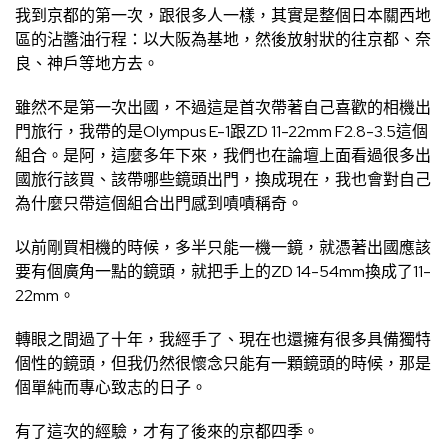
我到京都的第一次，跟很多人一樣，其實是整個日本關西地
區的沾醬油行程：以大阪為基地，然後放射狀的往京都、奈
良、神戶等地方去。
雖然不是第一次出國，不過這是首次帶著自己喜歡的相機出
門旅行，我帶的是Olympus E-1跟ZD 11-22mm F2.8-3.5這個
組合。是阿，這麼多年下來，我們也在論壇上面看過很多出
國旅行該買、該帶哪些鏡頭出門，換成現在，我也會對自己
為什麼只帶這個組合出門感到嘖嘖稱奇。
以前剛買相機的時候，多半只能一機一鏡，就憑著出國應該
要有個廣角一點的鏡頭，就把手上的ZD 14-54mm換成了11-
22mm。
轉眼之間過了十年，我經手了、現在也還擁有很多具備獨特
個性的鏡頭，但我仍然很懷念只能有一顆鏡頭的時候，那是
個單純而專心致志的日子。
有了這次的經驗，才有了後來的京都四季。