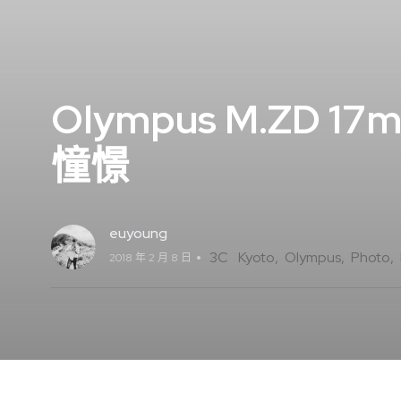
Olympus M.ZD 
憧憬
euyoung
3C
Kyoto
Olympus
Photo
2018 年 2 月 8 日