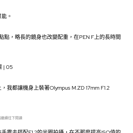
可能。
有變瘦一點點，略長的鏡身也改變配重，在PEN F上的長時間
身上裝著Olympus M.ZD 17mm F1.2
 請繼續往下閱讀
震去搭配F1.2的光圈拍攝，在不那麼提高ISO值的