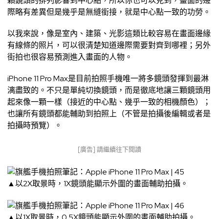
顆鏡頭的排列影響到中心點，所以你也可以見到，畫面的邊
際略有差異但是幾乎是無縫銜接，就是中心點一致的功勞。
以我來說，像是室內、建築、光影這類比較容易在畫面邊緣
有線條的照片，可以很清楚知道邊際需要對齊到哪裡；另外
街拍也很容易預測進入畫面的人物。
iPhone 11 Pro Max是目前拍照手機唯一將多鏡頭發揮到最淋
漓盡致的。不只是單純切換鏡頭，而是徹底地讓三顆鏡頭用
起來像一顆一樣（接近的中心點、幾乎一致的相機顏色）；
也讓所有鏡頭都能輔助到拍照上（不管是拍攝後編輯或者是
拍攝時預覽）。
[廣告] 請繼續往下閱讀
▲以2X取景時，1X鏡頭能顯示外圍的畫面輔助拍攝。
▲以1X取景時，0.5X鏡頭能顯示外圍的畫面輔助拍攝。