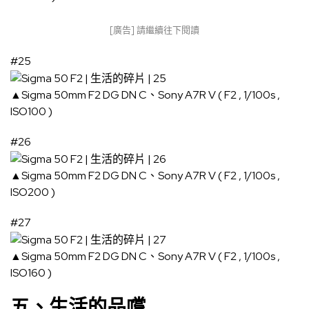
[廣告] 請繼續往下閱讀
#25
▲Sigma 50mm F2 DG DN C、Sony A7R V ( F2 , 1/100s ,
ISO100 )
#26
▲Sigma 50mm F2 DG DN C、Sony A7R V ( F2 , 1/100s ,
ISO200 )
#27
▲Sigma 50mm F2 DG DN C、Sony A7R V ( F2 , 1/100s ,
ISO160 )
五、生活的品嚐