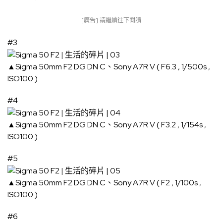
[廣告] 請繼續往下閱讀
#3
▲Sigma 50mm F2 DG DN C、Sony A7R V ( F6.3 , 1/500s ,
ISO100 )
#4
▲Sigma 50mm F2 DG DN C、Sony A7R V ( F3.2 , 1/154s ,
ISO100 )
#5
▲Sigma 50mm F2 DG DN C、Sony A7R V ( F2 , 1/100s ,
ISO100 )
#6