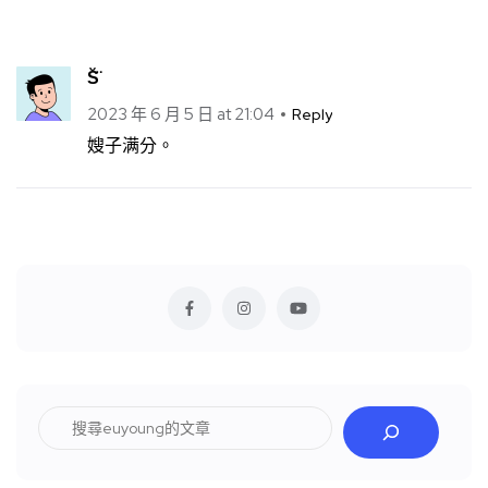
S̆̈
2023 年 6 月 5 日 at 21:04
Reply
嫂子满分。
搜
尋