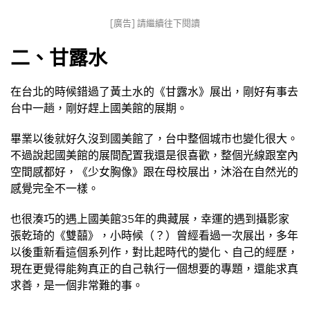
[廣告] 請繼續往下閱讀
二、甘露水
在台北的時候錯過了黃土水的《甘露水》展出，剛好有事去
台中一趟，剛好趕上國美館的展期。
畢業以後就好久沒到國美館了，台中整個城市也變化很大。
不過說起國美館的展間配置我還是很喜歡，整個光線跟室內
空間感都好，《少女胸像》跟在母校展出，沐浴在自然光的
感覺完全不一樣。
也很湊巧的遇上國美館35年的典藏展，幸運的遇到攝影家
張乾琦的《雙囍》，小時候（？）曾經看過一次展出，多年
以後重新看這個系列作，對比起時代的變化、自己的經歷，
現在更覺得能夠真正的自己執行一個想要的專題，還能求真
求善，是一個非常難的事。