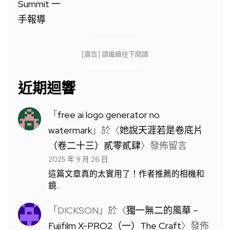
[廣告] 請繼續往下閱讀
近期迴響
「
free ai logo generator no
watermark
」於〈
她說天涯若是卷底片
（卷二十三）貳零貳肆
〉發佈留言
2025 年 9 月 26 日
這篇文章真的太實用了！作者推薦的相機和
鏡…
「
DICKSON
」於〈
獨一無二的風華 –
Fujifilm X-PRO2（一）The Craft
〉發佈