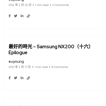
2012 年 2 月 20 日
1 min read
2 Comments
最好的時光 – Samsung NX200（十六）
Epilogue
euyoung
2012 年 2 月 17 日
1 min read
6 Comments