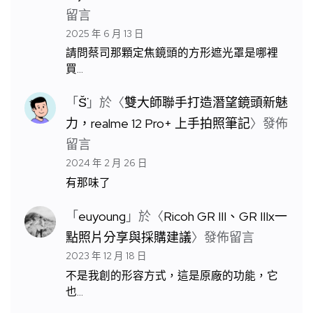
留言
2025 年 6 月 13 日
請問蔡司那顆定焦鏡頭的方形遮光罩是哪裡
買…
「
S̆̈
」於〈
雙大師聯手打造潛望鏡頭新魅
力，realme 12 Pro+ 上手拍照筆記
〉發佈
留言
2024 年 2 月 26 日
有那味了
「
euyoung
」於〈
Ricoh GR III、GR IIIx一
點照片分享與採購建議
〉發佈留言
2023 年 12 月 18 日
不是我創的形容方式，這是原廠的功能，它
也…