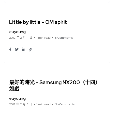
Little by little – OM spirit
euyoung
2012 年 2 月 11 日
1 min read
8 Comments
最好的時光 – Samsung NX200（十四）
如戲
euyoung
2012 年 2 月 8 日
1 min read
No Comments