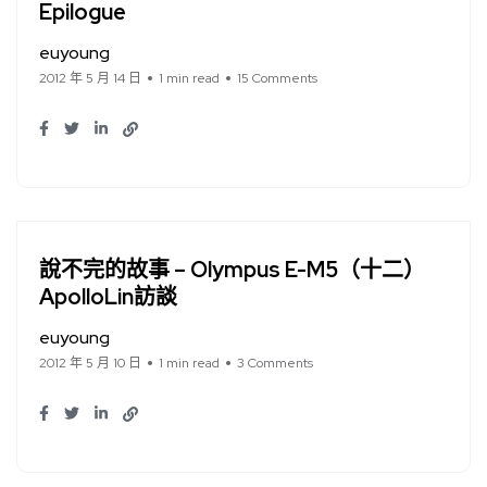
Epilogue
euyoung
2012 年 5 月 14 日
1 min read
15 Comments
說不完的故事 – Olympus E-M5（十二）
ApolloLin訪談
euyoung
2012 年 5 月 10 日
1 min read
3 Comments