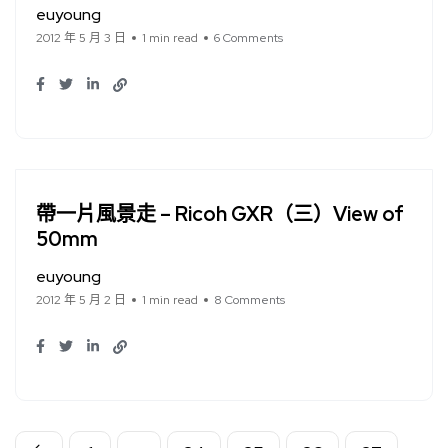
euyoung
2012 年 5 月 3 日
1 min read
6 Comments
帶一片風景走 – Ricoh GXR（三）View of
50mm
euyoung
2012 年 5 月 2 日
1 min read
8 Comments