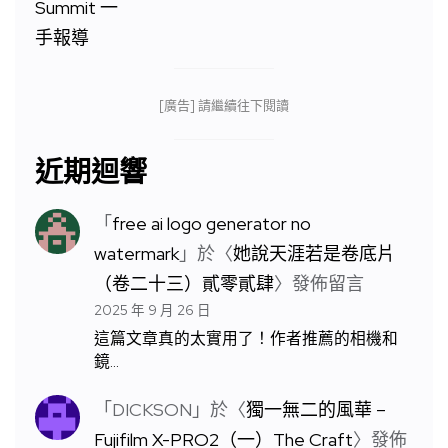
[廣告] 請繼續往下閱讀
近期迴響
「
free ai logo generator no
watermark
」於〈
她說天涯若是卷底片
（卷二十三）貳零貳肆
〉發佈留言
2025 年 9 月 26 日
這篇文章真的太實用了！作者推薦的相機和
鏡…
「
DICKSON
」於〈
獨一無二的風華 –
Fujifilm X-PRO2（一）The Craft
〉發佈