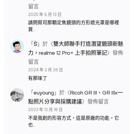
留言
2025 年 6 月 13 日
請問蔡司那顆定焦鏡頭的方形遮光罩是哪裡
買…
「
S̆̈
」於〈
雙大師聯手打造潛望鏡頭新魅
力，realme 12 Pro+ 上手拍照筆記
〉發佈
留言
2024 年 2 月 26 日
有那味了
「
euyoung
」於〈
Ricoh GR III、GR IIIx一
點照片分享與採購建議
〉發佈留言
2023 年 12 月 18 日
不是我創的形容方式，這是原廠的功能，它
也…