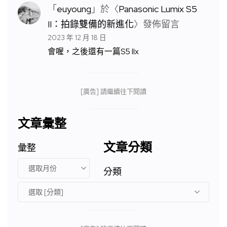
「
euyoung
」於〈
Panasonic Lumix S5
II：拍錄雙備的新進化
〉發佈留言
2023 年 12 月 18 日
會喔，之後還有一篇S5 IIx
[廣告] 請繼續往下閱讀
文章彙整
文章分類
彙整
分類